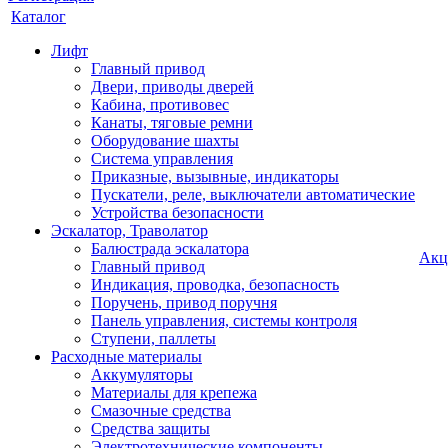
Каталог
Лифт
Главный привод
Двери, приводы дверей
Кабина, противовес
Канаты, тяговые ремни
Оборудование шахты
Система управления
Приказные, вызывные, индикаторы
Пускатели, реле, выключатели автоматические
Устройства безопасности
Эскалатор, Траволатор
Балюстрада эскалатора
Акц
Главный привод
Индикация, проводка, безопасность
Поручень, привод поручня
Панель управления, системы контроля
Ступени, паллеты
Расходные материалы
Аккумуляторы
Материалы для крепежа
Смазочные средства
Средства защиты
Электротехнические компоненты