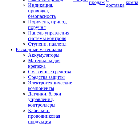
продаж
комп
Индикация,
доставка
проводка,
безопасность
Поручень, привод
поручня
Панель управления,
системы контроля
Ступени, паллеты
Расходные материалы
Аккумуляторы
Материалы для
крепежа
Смазочные средства
Средства защиты
Электротехнические
компоненты
Датчики, блоки
управления,
контроллеры
Кабельно-
проводниковая
продукция