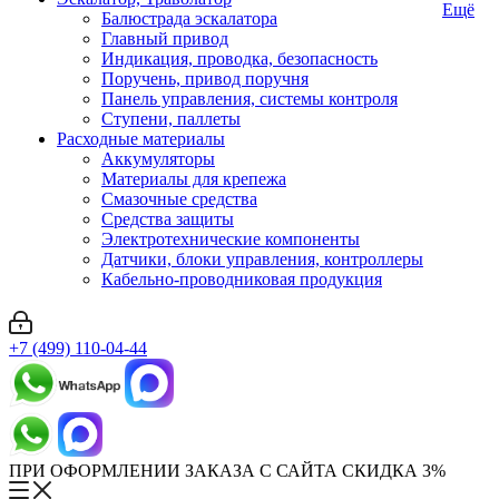
Ещё
Балюстрада эскалатора
Главный привод
Индикация, проводка, безопасность
Поручень, привод поручня
Панель управления, системы контроля
Ступени, паллеты
Расходные материалы
Аккумуляторы
Материалы для крепежа
Смазочные средства
Средства защиты
Электротехнические компоненты
Датчики, блоки управления, контроллеры
Кабельно-проводниковая продукция
+7 (499) 110-04-44
ПРИ ОФОРМЛЕНИИ ЗАКАЗА С САЙТА СКИДКА 3%