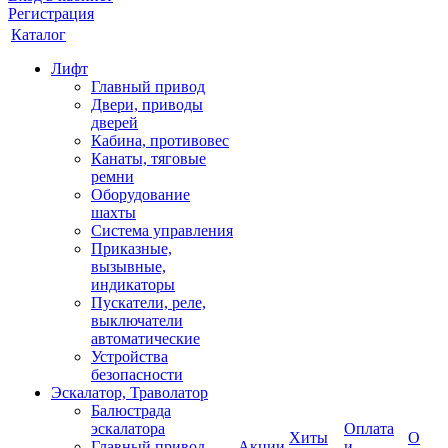
Регистрация
Каталог
Лифт
Главный привод
Двери, приводы
дверей
Кабина, противовес
Канаты, тяговые
ремни
Оборудование
шахты
Система управления
Приказные,
вызывные,
индикаторы
Пускатели, реле,
выключатели
автоматические
Устройства
безопасности
Эскалатор, Траволатор
Балюстрада
эскалатора
Оплата
Хиты
О
Главный привод
Акции
и