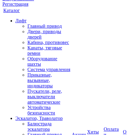
Регистрация
Каталог
Лифт
Главный привод
Двери, приводы
дверей
Кабина, противовес
Канаты, тяговые
ремни
Оборудование
шахты
Система управления
Приказные,
вызывные,
индикаторы
Пускатели, реле,
выключатели
автоматические
Устройства
безопасности
Эскалатор, Траволатор
Балюстрада
эскалатора
Оплата
Хиты
О
Главный привод
Акции
и