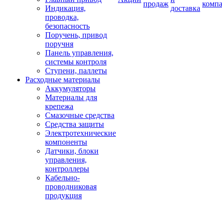
продаж
комп
Индикация,
доставка
проводка,
безопасность
Поручень, привод
поручня
Панель управления,
системы контроля
Ступени, паллеты
Расходные материалы
Аккумуляторы
Материалы для
крепежа
Смазочные средства
Средства защиты
Электротехнические
компоненты
Датчики, блоки
управления,
контроллеры
Кабельно-
проводниковая
продукция