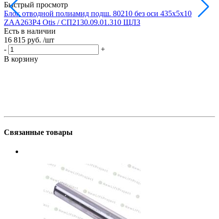
Быстрый просмотр
Блок отводной полиамид подш. 80210 без оси 435х5х10
Б
ZAA263P4 Otis / СП2130.09.01.310 ЩЛЗ
Есть в наличии
Е
16 815 руб.
/шт
1
-
+
-
В корзину
В
Связанные товары