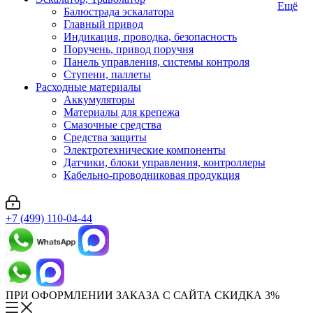
Ещё
Балюстрада эскалатора
Главный привод
Индикация, проводка, безопасность
Поручень, привод поручня
Панель управления, системы контроля
Ступени, паллеты
Расходные материалы
Аккумуляторы
Материалы для крепежа
Смазочные средства
Средства защиты
Электротехнические компоненты
Датчики, блоки управления, контроллеры
Кабельно-проводниковая продукция
+7 (499) 110-04-44
ПРИ ОФОРМЛЕНИИ ЗАКАЗА С САЙТА СКИДКА 3%