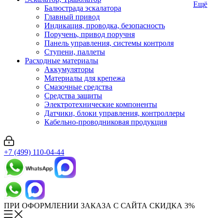
Ещё
Балюстрада эскалатора
Главный привод
Индикация, проводка, безопасность
Поручень, привод поручня
Панель управления, системы контроля
Ступени, паллеты
Расходные материалы
Аккумуляторы
Материалы для крепежа
Смазочные средства
Средства защиты
Электротехнические компоненты
Датчики, блоки управления, контроллеры
Кабельно-проводниковая продукция
+7 (499) 110-04-44
ПРИ ОФОРМЛЕНИИ ЗАКАЗА С САЙТА СКИДКА 3%