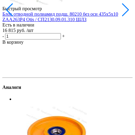
Быстрый просмотр
Блок отводной полиамид подш. 80210 без оси 435х5х10
Б
ZAA263P4 Otis / СП2130.09.01.310 ЩЛЗ
Есть в наличии
Е
16 815 руб.
/шт
1
-
+
-
В корзину
В
Аналоги