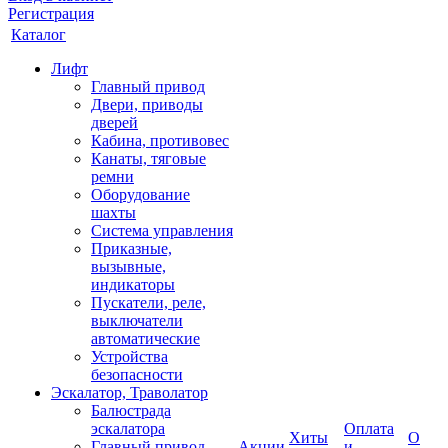
Регистрация
Каталог
Лифт
Главный привод
Двери, приводы
дверей
Кабина, противовес
Канаты, тяговые
ремни
Оборудование
шахты
Система управления
Приказные,
вызывные,
индикаторы
Пускатели, реле,
выключатели
автоматические
Устройства
безопасности
Эскалатор, Траволатор
Балюстрада
эскалатора
Оплата
Хиты
О
Главный привод
Акции
и