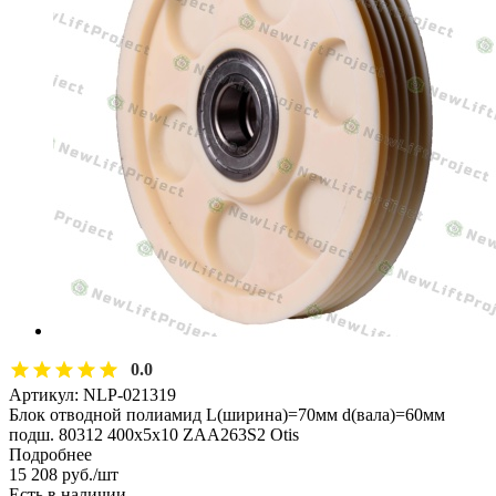
0.0
Артикул:
NLP-021319
Блок отводной полиамид L(ширина)=70мм d(вала)=60мм
подш. 80312 400х5х10 ZAA263S2 Otis
Подробнее
15 208
руб.
/шт
Есть в наличии