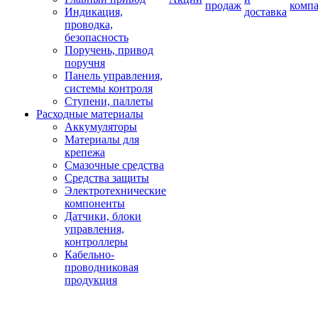
продаж
комп
Индикация,
доставка
проводка,
безопасность
Поручень, привод
поручня
Панель управления,
системы контроля
Ступени, паллеты
Расходные материалы
Аккумуляторы
Материалы для
крепежа
Смазочные средства
Средства защиты
Электротехнические
компоненты
Датчики, блоки
управления,
контроллеры
Кабельно-
проводниковая
продукция