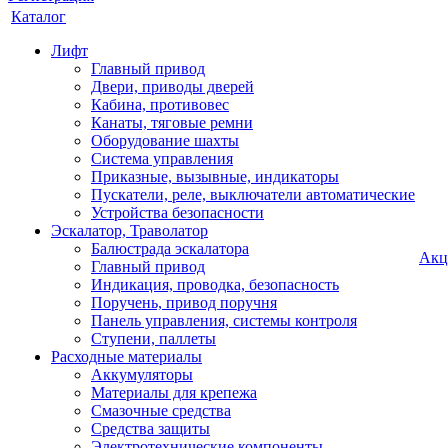
Каталог
Лифт
Главный привод
Двери, приводы дверей
Кабина, противовес
Канаты, тяговые ремни
Оборудование шахты
Система управления
Приказные, вызывные, индикаторы
Пускатели, реле, выключатели автоматические
Устройства безопасности
Эскалатор, Траволатор
Балюстрада эскалатора
Акц
Главный привод
Индикация, проводка, безопасность
Поручень, привод поручня
Панель управления, системы контроля
Ступени, паллеты
Расходные материалы
Аккумуляторы
Материалы для крепежа
Смазочные средства
Средства защиты
Электротехнические компоненты