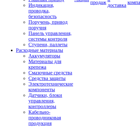
продаж
комп
Индикация,
доставка
проводка,
безопасность
Поручень, привод
поручня
Панель управления,
системы контроля
Ступени, паллеты
Расходные материалы
Аккумуляторы
Материалы для
крепежа
Смазочные средства
Средства защиты
Электротехнические
компоненты
Датчики, блоки
управления,
контроллеры
Кабельно-
проводниковая
продукция