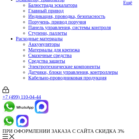
Ещё
Балюстрада эскалатора
Главный привод
Индикация, проводка, безопасность
Поручень, привод поручня
Панель управления, системы контроля
Ступени, паллеты
Расходные материалы
Аккумуляторы
Материалы для крепежа
Смазочные средства
Средства защиты
Электротехнические компоненты
Датчики, блоки управления, контроллеры
Кабельно-проводниковая продукция
+7 (499) 110-04-44
ПРИ ОФОРМЛЕНИИ ЗАКАЗА С САЙТА СКИДКА 3%