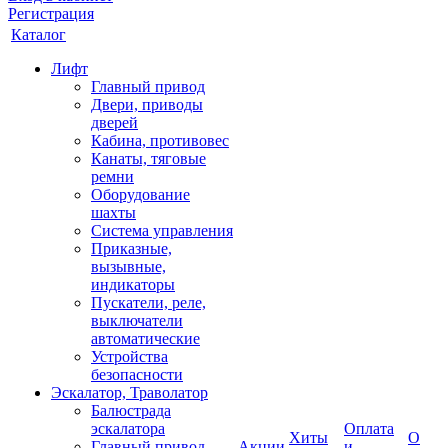
Регистрация
Каталог
Лифт
Главный привод
Двери, приводы
дверей
Кабина, противовес
Канаты, тяговые
ремни
Оборудование
шахты
Система управления
Приказные,
вызывные,
индикаторы
Пускатели, реле,
выключатели
автоматические
Устройства
безопасности
Эскалатор, Траволатор
Балюстрада
эскалатора
Оплата
Хиты
О
Главный привод
Акции
и