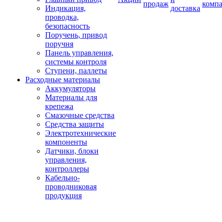
продаж
комп
Индикация,
доставка
проводка,
безопасность
Поручень, привод
поручня
Панель управления,
системы контроля
Ступени, паллеты
Расходные материалы
Аккумуляторы
Материалы для
крепежа
Смазочные средства
Средства защиты
Электротехнические
компоненты
Датчики, блоки
управления,
контроллеры
Кабельно-
проводниковая
продукция