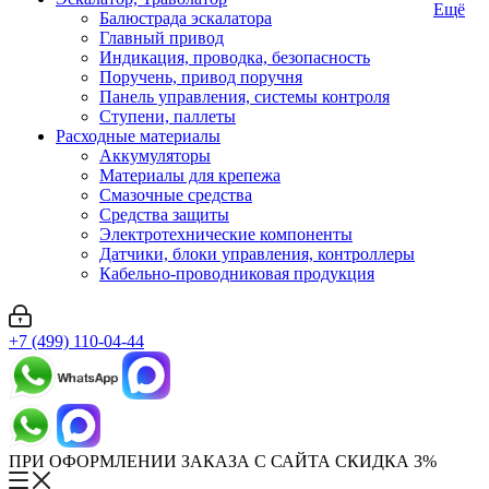
Ещё
Балюстрада эскалатора
Главный привод
Индикация, проводка, безопасность
Поручень, привод поручня
Панель управления, системы контроля
Ступени, паллеты
Расходные материалы
Аккумуляторы
Материалы для крепежа
Смазочные средства
Средства защиты
Электротехнические компоненты
Датчики, блоки управления, контроллеры
Кабельно-проводниковая продукция
+7 (499) 110-04-44
ПРИ ОФОРМЛЕНИИ ЗАКАЗА С САЙТА СКИДКА 3%