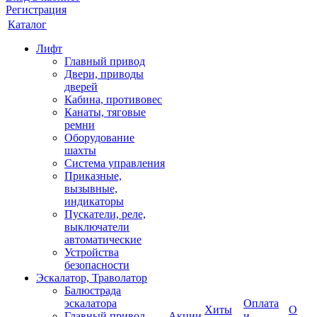
Регистрация
Каталог
Лифт
Главный привод
Двери, приводы
дверей
Кабина, противовес
Канаты, тяговые
ремни
Оборудование
шахты
Система управления
Приказные,
вызывные,
индикаторы
Пускатели, реле,
выключатели
автоматические
Устройства
безопасности
Эскалатор, Траволатор
Балюстрада
эскалатора
Оплата
Хиты
О
Главный привод
Акции
и