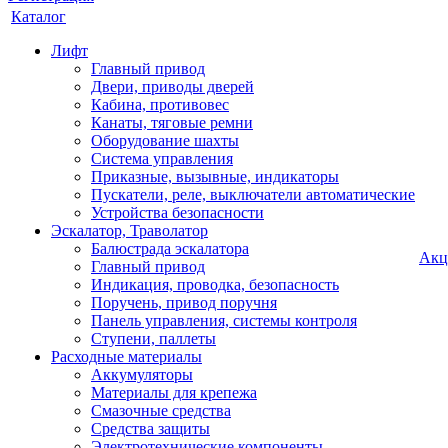
Каталог
Лифт
Главный привод
Двери, приводы дверей
Кабина, противовес
Канаты, тяговые ремни
Оборудование шахты
Система управления
Приказные, вызывные, индикаторы
Пускатели, реле, выключатели автоматические
Устройства безопасности
Эскалатор, Траволатор
Балюстрада эскалатора
Акц
Главный привод
Индикация, проводка, безопасность
Поручень, привод поручня
Панель управления, системы контроля
Ступени, паллеты
Расходные материалы
Аккумуляторы
Материалы для крепежа
Смазочные средства
Средства защиты
Электротехнические компоненты