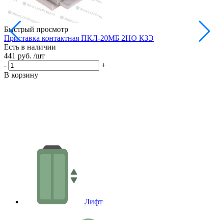
Быстрый просмотр
Приставка контактная ПКЛ-20МБ 2НО КЗЭ
П
Есть в наличии
Е
441 руб.
/шт
5
-
+
-
В корзину
В
Лифт