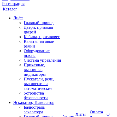
Регистрация
Каталог
Лифт
Главный привод
Двери, приводы
дверей
Кабина, противовес
Канаты, тяговые
ремни
Оборудование
шахты
Система управления
Приказные,
вызывные,
индикаторы
Пускатели, реле,
выключатели
автоматические
Устройства
безопасности
Эскалатор, Траволатор
Балюстрада
эскалатора
Оплата
Хиты
О
Главный привод
Акции
и