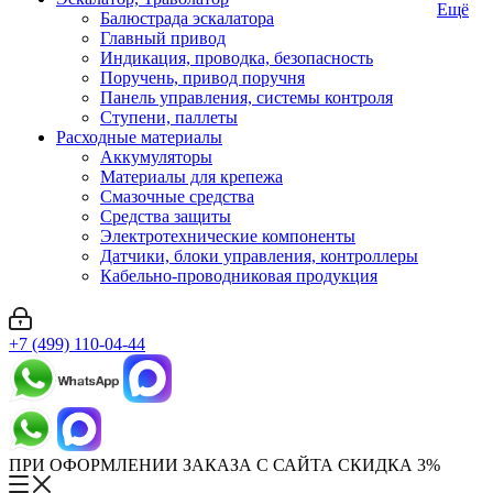
Ещё
Балюстрада эскалатора
Главный привод
Индикация, проводка, безопасность
Поручень, привод поручня
Панель управления, системы контроля
Ступени, паллеты
Расходные материалы
Аккумуляторы
Материалы для крепежа
Смазочные средства
Средства защиты
Электротехнические компоненты
Датчики, блоки управления, контроллеры
Кабельно-проводниковая продукция
+7 (499) 110-04-44
ПРИ ОФОРМЛЕНИИ ЗАКАЗА С САЙТА СКИДКА 3%