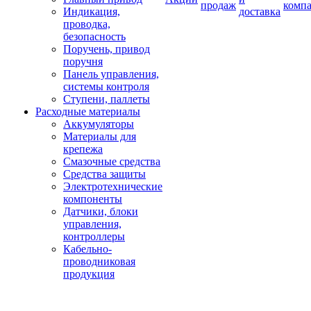
продаж
комп
Индикация,
доставка
проводка,
безопасность
Поручень, привод
поручня
Панель управления,
системы контроля
Ступени, паллеты
Расходные материалы
Аккумуляторы
Материалы для
крепежа
Смазочные средства
Средства защиты
Электротехнические
компоненты
Датчики, блоки
управления,
контроллеры
Кабельно-
проводниковая
продукция