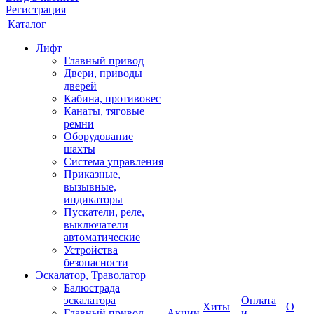
Регистрация
Каталог
Лифт
Главный привод
Двери, приводы
дверей
Кабина, противовес
Канаты, тяговые
ремни
Оборудование
шахты
Система управления
Приказные,
вызывные,
индикаторы
Пускатели, реле,
выключатели
автоматические
Устройства
безопасности
Эскалатор, Траволатор
Балюстрада
эскалатора
Оплата
Хиты
О
Главный привод
Акции
и