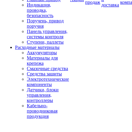
продаж
комп
Индикация,
доставка
проводка,
безопасность
Поручень, привод
поручня
Панель управления,
системы контроля
Ступени, паллеты
Расходные материалы
Аккумуляторы
Материалы для
крепежа
Смазочные средства
Средства защиты
Электротехнические
компоненты
Датчики, блоки
управления,
контроллеры
Кабельно-
проводниковая
продукция