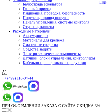
Ещё
Балюстрада эскалатора
Главный привод
Индикация, проводка, безопасность
Поручень, привод поручня
Панель управления, системы контроля
Ступени, паллеты
Расходные материалы
Аккумуляторы
Материалы для крепежа
Смазочные средства
Средства защиты
Электротехнические компоненты
Датчики, блоки управления, контроллеры
Кабельно-проводниковая продукция
+7 (499) 110-04-44
ПРИ ОФОРМЛЕНИИ ЗАКАЗА С САЙТА СКИДКА 3%