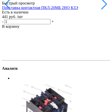
Быстрый просмотр
Приставка контактная ПКЛ-20МБ 2НО КЗЭ
П
Есть в наличии
Е
441 руб.
/шт
5
-
+
-
В корзину
В
Аналоги