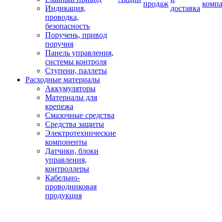
продаж
комп
Индикация,
доставка
проводка,
безопасность
Поручень, привод
поручня
Панель управления,
системы контроля
Ступени, паллеты
Расходные материалы
Аккумуляторы
Материалы для
крепежа
Смазочные средства
Средства защиты
Электротехнические
компоненты
Датчики, блоки
управления,
контроллеры
Кабельно-
проводниковая
продукция