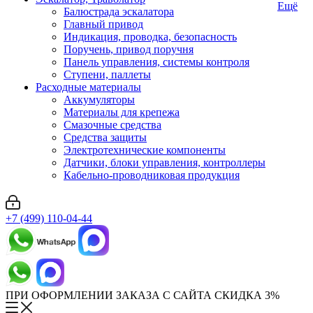
Ещё
Балюстрада эскалатора
Главный привод
Индикация, проводка, безопасность
Поручень, привод поручня
Панель управления, системы контроля
Ступени, паллеты
Расходные материалы
Аккумуляторы
Материалы для крепежа
Смазочные средства
Средства защиты
Электротехнические компоненты
Датчики, блоки управления, контроллеры
Кабельно-проводниковая продукция
+7 (499) 110-04-44
ПРИ ОФОРМЛЕНИИ ЗАКАЗА С САЙТА СКИДКА 3%