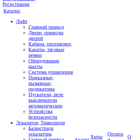
Регистрация
Каталог
Лифт
Главный привод
Двери, приводы
дверей
Кабина, противовес
Канаты, тяговые
ремни
Оборудование
шахты
Система управления
Приказные,
вызывные,
индикаторы
Пускатели, реле,
выключатели
автоматические
Устройства
безопасности
Эскалатор, Траволатор
Балюстрада
эскалатора
Оплата
Хиты
О
Главный привод
Акции
и