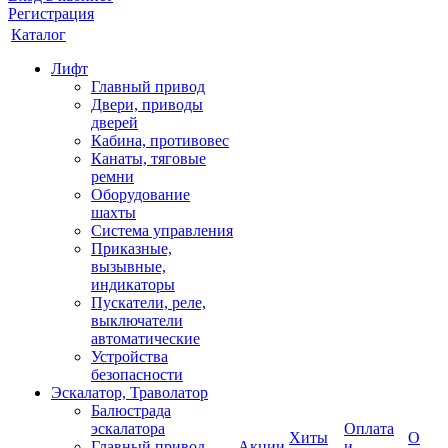
Регистрация
Каталог
Лифт
Главный привод
Двери, приводы
дверей
Кабина, противовес
Канаты, тяговые
ремни
Оборудование
шахты
Система управления
Приказные,
вызывные,
индикаторы
Пускатели, реле,
выключатели
автоматические
Устройства
безопасности
Эскалатор, Траволатор
Балюстрада
эскалатора
Оплата
Хиты
О
Главный привод
Акции
и