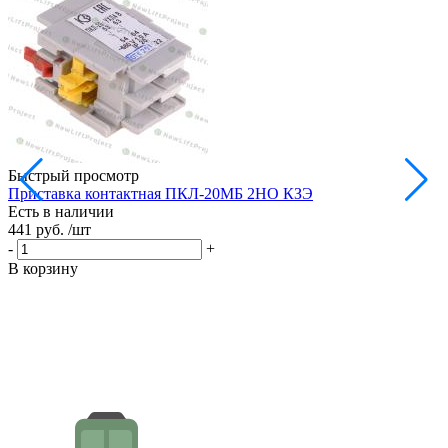
Быстрый просмотр
Приставка контактная ПКЛ-20МБ 2НО КЗЭ
П
Есть в наличии
Е
441 руб.
/шт
5
-
+
-
В корзину
В