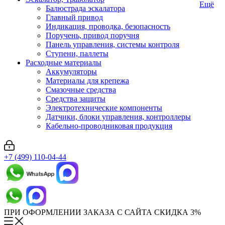
Ещё
Балюстрада эскалатора
Главный привод
Индикация, проводка, безопасность
Поручень, привод поручня
Панель управления, системы контроля
Ступени, паллеты
Расходные материалы
Аккумуляторы
Материалы для крепежа
Смазочные средства
Средства защиты
Электротехнические компоненты
Датчики, блоки управления, контроллеры
Кабельно-проводниковая продукция
+7 (499) 110-04-44
ПРИ ОФОРМЛЕНИИ ЗАКАЗА С САЙТА СКИДКА 3%