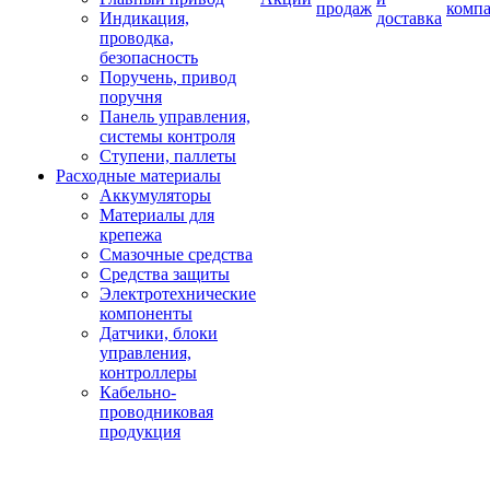
продаж
комп
Индикация,
доставка
проводка,
безопасность
Поручень, привод
поручня
Панель управления,
системы контроля
Ступени, паллеты
Расходные материалы
Аккумуляторы
Материалы для
крепежа
Смазочные средства
Средства защиты
Электротехнические
компоненты
Датчики, блоки
управления,
контроллеры
Кабельно-
проводниковая
продукция