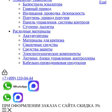
Ещё
Балюстрада эскалатора
Главный привод
Индикация, проводка, безопасность
Поручень, привод поручня
Панель управления, системы контроля
Ступени, паллеты
Расходные материалы
Аккумуляторы
Материалы для крепежа
Смазочные средства
Средства защиты
Электротехнические компоненты
Датчики, блоки управления, контроллеры
Кабельно-проводниковая продукция
+7 (499) 110-04-44
ПРИ ОФОРМЛЕНИИ ЗАКАЗА С САЙТА СКИДКА 3%