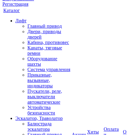
Регистрация
Каталог
Лифт
Главный привод
Двери, приводы
дверей
Кабина, противовес
Канаты, тяговые
ремни
Оборудование
шахты
Система управления
Приказные,
вызывные,
индикаторы
Пускатели, реле,
выключатели
автоматические
Устройства
безопасности
Эскалатор, Траволатор
Балюстрада
эскалатора
Оплата
Хиты
О
Главный привод
Акции
и