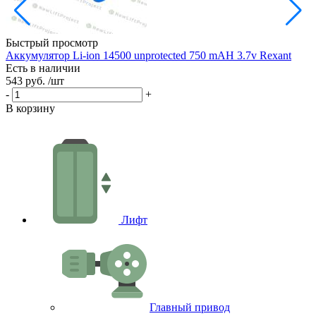
Быстрый просмотр
Аккумулятор Li-ion 14500 unprotected 750 mAH 3.7v Rexant
Есть в наличии
1
543 руб.
/шт
Е
1
-
+
-
В корзину
В
Лифт
Главный привод