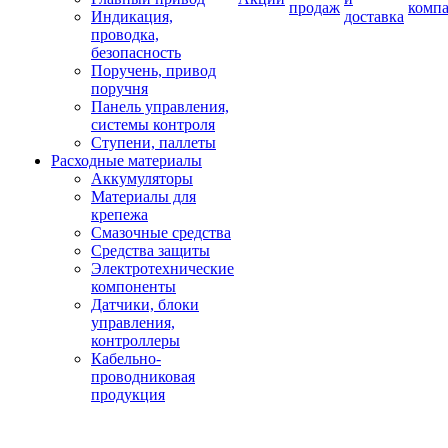
продаж
комп
Индикация,
доставка
проводка,
безопасность
Поручень, привод
поручня
Панель управления,
системы контроля
Ступени, паллеты
Расходные материалы
Аккумуляторы
Материалы для
крепежа
Смазочные средства
Средства защиты
Электротехнические
компоненты
Датчики, блоки
управления,
контроллеры
Кабельно-
проводниковая
продукция