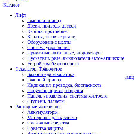
Каталог
Лифт
Главный привод
Двери, приводы дверей
Кабина, противовес
Канаты, тяговые ремни
Оборудование шахты
Система управления
Приказные, вызывные, индикаторы
Пускатели, реле, выключатели автоматические
Устройства безопасности
Эскалатор, Траволатор
Балюстрада эскалатора
Акц
Главный привод
Индикация, проводка, безопасность
Поручень, привод поручня
Панель управления, системы контроля
Ступени, паллеты
Расходные материалы
Аккумуляторы
Материалы для крепежа
Смазочные средства
Средства защиты
Электротехнические компоненты