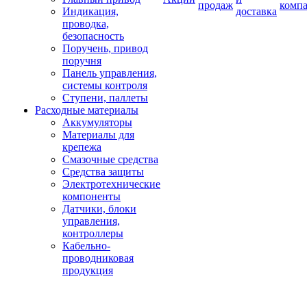
продаж
комп
Индикация,
доставка
проводка,
безопасность
Поручень, привод
поручня
Панель управления,
системы контроля
Ступени, паллеты
Расходные материалы
Аккумуляторы
Материалы для
крепежа
Смазочные средства
Средства защиты
Электротехнические
компоненты
Датчики, блоки
управления,
контроллеры
Кабельно-
проводниковая
продукция