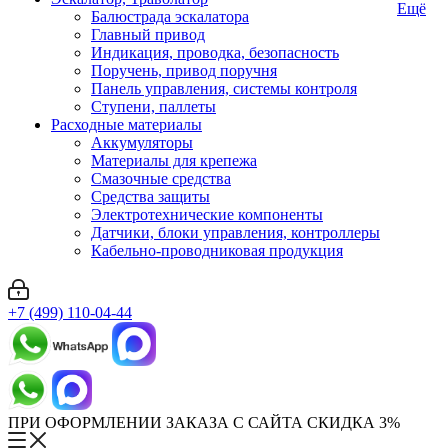
Ещё
Балюстрада эскалатора
Главный привод
Индикация, проводка, безопасность
Поручень, привод поручня
Панель управления, системы контроля
Ступени, паллеты
Расходные материалы
Аккумуляторы
Материалы для крепежа
Смазочные средства
Средства защиты
Электротехнические компоненты
Датчики, блоки управления, контроллеры
Кабельно-проводниковая продукция
+7 (499) 110-04-44
ПРИ ОФОРМЛЕНИИ ЗАКАЗА С САЙТА СКИДКА 3%