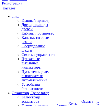
Регистрация
Каталог
Лифт
Главный привод
Двери, приводы
дверей
Кабина, противовес
Канаты, тяговые
ремни
Оборудование
шахты
Система управления
Приказные,
вызывные,
индикаторы
Пускатели, реле,
выключатели
автоматические
Устройства
безопасности
Эскалатор, Траволатор
Балюстрада
эскалатора
Оплата
Хиты
О
Главный привод
Акции
и