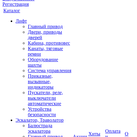
Регистрация
Каталог
Лифт
Главный привод
Двери, приводы
дверей
Кабина, противовес
Канаты, тяговые
ремни
Оборудование
шахты
Система управления
Приказные,
вызывные,
индикаторы
Пускатели, реле,
выключатели
автоматические
Устройства
безопасности
Эскалатор, Траволатор
Балюстрада
эскалатора
Оплата
Хиты
О
Главный привод
Акции
и