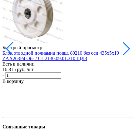
Быстрый просмотр
Блок отводной полиамид подш. 80210 без оси 435х5х10
Б
ZAA263P4 Otis / СП2130.09.01.310 ЩЛЗ
Есть в наличии
Е
16 815 руб.
/шт
1
-
+
-
В корзину
В
Связанные товары