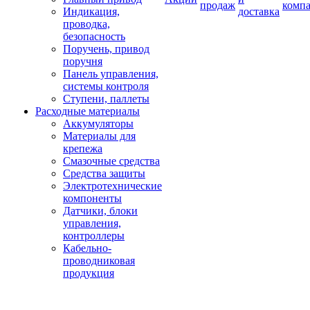
продаж
комп
Индикация,
доставка
проводка,
безопасность
Поручень, привод
поручня
Панель управления,
системы контроля
Ступени, паллеты
Расходные материалы
Аккумуляторы
Материалы для
крепежа
Смазочные средства
Средства защиты
Электротехнические
компоненты
Датчики, блоки
управления,
контроллеры
Кабельно-
проводниковая
продукция