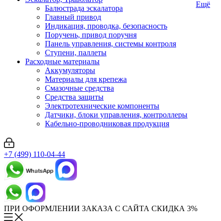
Ещё
Балюстрада эскалатора
Главный привод
Индикация, проводка, безопасность
Поручень, привод поручня
Панель управления, системы контроля
Ступени, паллеты
Расходные материалы
Аккумуляторы
Материалы для крепежа
Смазочные средства
Средства защиты
Электротехнические компоненты
Датчики, блоки управления, контроллеры
Кабельно-проводниковая продукция
+7 (499) 110-04-44
ПРИ ОФОРМЛЕНИИ ЗАКАЗА С САЙТА СКИДКА 3%