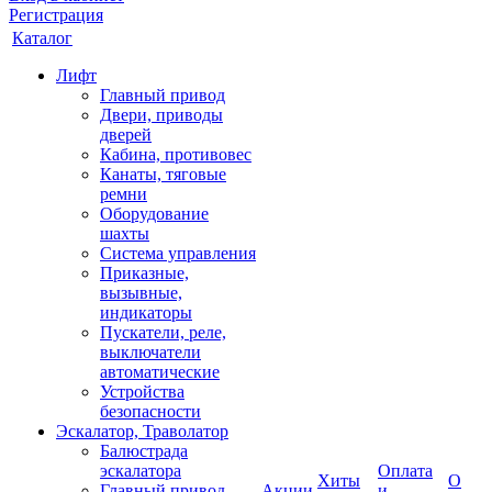
Регистрация
Каталог
Лифт
Главный привод
Двери, приводы
дверей
Кабина, противовес
Канаты, тяговые
ремни
Оборудование
шахты
Система управления
Приказные,
вызывные,
индикаторы
Пускатели, реле,
выключатели
автоматические
Устройства
безопасности
Эскалатор, Траволатор
Балюстрада
эскалатора
Оплата
Хиты
О
Главный привод
Акции
и