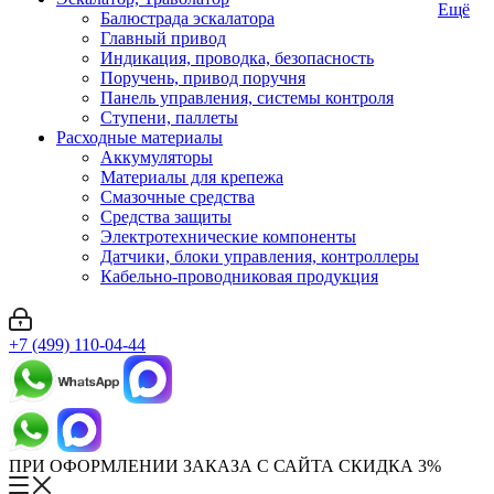
Ещё
Балюстрада эскалатора
Главный привод
Индикация, проводка, безопасность
Поручень, привод поручня
Панель управления, системы контроля
Ступени, паллеты
Расходные материалы
Аккумуляторы
Материалы для крепежа
Смазочные средства
Средства защиты
Электротехнические компоненты
Датчики, блоки управления, контроллеры
Кабельно-проводниковая продукция
+7 (499) 110-04-44
ПРИ ОФОРМЛЕНИИ ЗАКАЗА С САЙТА СКИДКА 3%