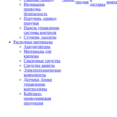
продаж
комп
Индикация,
доставка
проводка,
безопасность
Поручень, привод
поручня
Панель управления,
системы контроля
Ступени, паллеты
Расходные материалы
Аккумуляторы
Материалы для
крепежа
Смазочные средства
Средства защиты
Электротехнические
компоненты
Датчики, блоки
управления,
контроллеры
Кабельно-
проводниковая
продукция