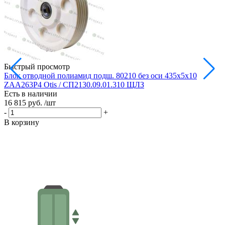
Быстрый просмотр
Блок отводной полиамид подш. 80210 без оси 435х5х10
Б
ZAA263P4 Otis / СП2130.09.01.310 ЩЛЗ
Есть в наличии
Е
16 815 руб.
/шт
1
-
+
-
В корзину
В