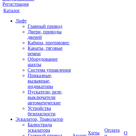
Регистрация
Каталог
Лифт
Главный привод
Двери, приводы
дверей
Кабина, противовес
Канаты, тяговые
ремни
Оборудование
шахты
Система управления
Приказные,
вызывные,
индикаторы
Пускатели, реле,
выключатели
автоматические
Устройства
безопасности
Эскалатор, Траволатор
Балюстрада
эскалатора
Оплата
Хиты
О
Главный привод
Акции
и