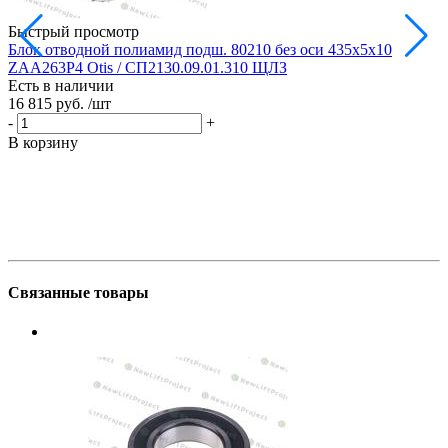
Быстрый просмотр
Блок отводной полиамид подш. 80210 без оси 435х5х10
Б
ZAA263P4 Otis / СП2130.09.01.310 ЩЛЗ
Есть в наличии
Е
16 815 руб.
/шт
1
-
+
-
В корзину
В
Связанные товары