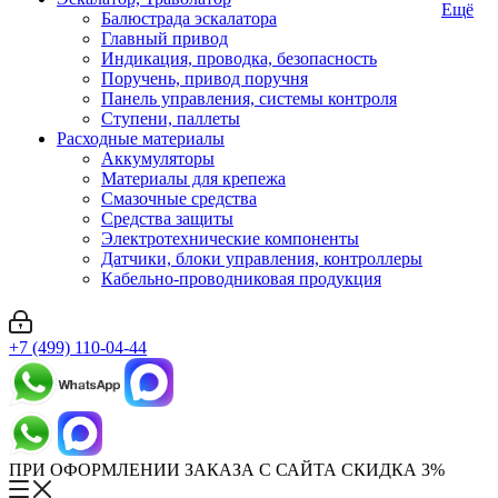
Ещё
Балюстрада эскалатора
Главный привод
Индикация, проводка, безопасность
Поручень, привод поручня
Панель управления, системы контроля
Ступени, паллеты
Расходные материалы
Аккумуляторы
Материалы для крепежа
Смазочные средства
Средства защиты
Электротехнические компоненты
Датчики, блоки управления, контроллеры
Кабельно-проводниковая продукция
+7 (499) 110-04-44
ПРИ ОФОРМЛЕНИИ ЗАКАЗА С САЙТА СКИДКА 3%