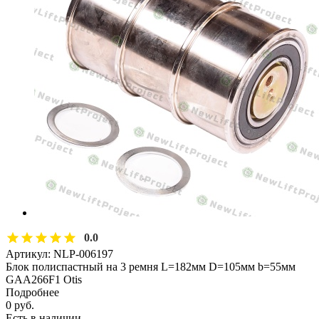
0.0
Артикул:
NLP-006197
Блок полиспастный на 3 ремня L=182мм D=105мм b=55мм
GAA266F1 Otis
Подробнее
0 руб.
Есть в наличии