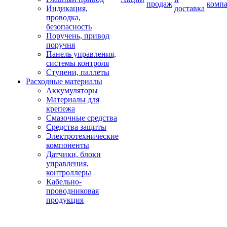
продаж
комп
Индикация,
доставка
проводка,
безопасность
Поручень, привод
поручня
Панель управления,
системы контроля
Ступени, паллеты
Расходные материалы
Аккумуляторы
Материалы для
крепежа
Смазочные средства
Средства защиты
Электротехнические
компоненты
Датчики, блоки
управления,
контроллеры
Кабельно-
проводниковая
продукция