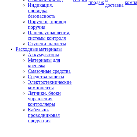
продаж
комп
Индикация,
доставка
проводка,
безопасность
Поручень, привод
поручня
Панель управления,
системы контроля
Ступени, паллеты
Расходные материалы
Аккумуляторы
Материалы для
крепежа
Смазочные средства
Средства защиты
Электротехнические
компоненты
Датчики, блоки
управления,
контроллеры
Кабельно-
проводниковая
продукция