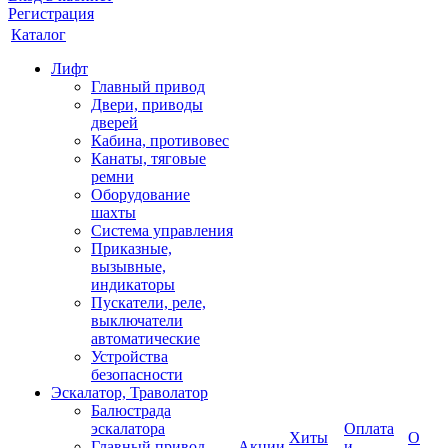
Регистрация
Каталог
Лифт
Главный привод
Двери, приводы
дверей
Кабина, противовес
Канаты, тяговые
ремни
Оборудование
шахты
Система управления
Приказные,
вызывные,
индикаторы
Пускатели, реле,
выключатели
автоматические
Устройства
безопасности
Эскалатор, Траволатор
Балюстрада
эскалатора
Оплата
Хиты
О
Главный привод
Акции
и