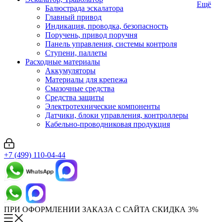
Ещё
Балюстрада эскалатора
Главный привод
Индикация, проводка, безопасность
Поручень, привод поручня
Панель управления, системы контроля
Ступени, паллеты
Расходные материалы
Аккумуляторы
Материалы для крепежа
Смазочные средства
Средства защиты
Электротехнические компоненты
Датчики, блоки управления, контроллеры
Кабельно-проводниковая продукция
+7 (499) 110-04-44
ПРИ ОФОРМЛЕНИИ ЗАКАЗА С САЙТА СКИДКА 3%