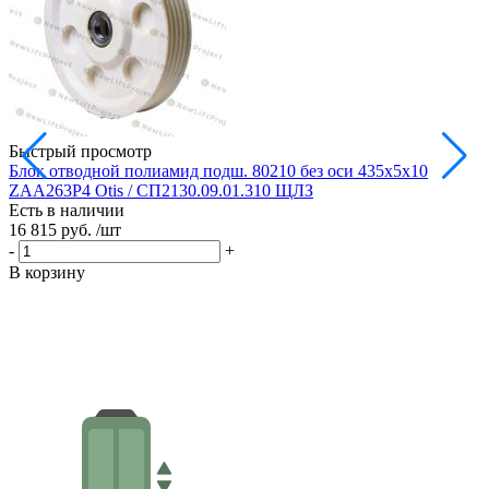
Быстрый просмотр
Блок отводной полиамид подш. 80210 без оси 435х5х10
Б
ZAA263P4 Otis / СП2130.09.01.310 ЩЛЗ
Есть в наличии
Е
16 815 руб.
/шт
1
-
+
-
В корзину
В