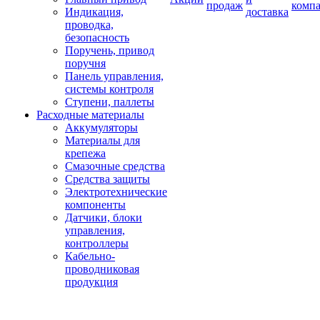
продаж
комп
Индикация,
доставка
проводка,
безопасность
Поручень, привод
поручня
Панель управления,
системы контроля
Ступени, паллеты
Расходные материалы
Аккумуляторы
Материалы для
крепежа
Смазочные средства
Средства защиты
Электротехнические
компоненты
Датчики, блоки
управления,
контроллеры
Кабельно-
проводниковая
продукция