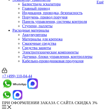
Ещё
Балюстрада эскалатора
Главный привод
Индикация, проводка, безопасность
Поручень, привод поручня
Панель управления, системы контроля
Ступени, паллеты
Расходные материалы
Аккумуляторы
Материалы для крепежа
Смазочные средства
Средства защиты
Электротехнические компоненты
Датчики, блоки управления, контроллеры
Кабельно-проводниковая продукция
+7 (499) 110-04-44
ПРИ ОФОРМЛЕНИИ ЗАКАЗА С САЙТА СКИДКА 3%