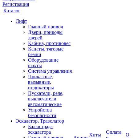
Регистрация
Каталог
Лифт
Главный привод
Двери, приводы
дверей
Кабина, противовес
Канаты, тяговые
ремни
Оборудование
шахты
Система управления
Приказные,
вызывные,
индикаторы
Пускатели, реле,
выключатели
автоматические
Устройства
безопасности
Эскалатор, Траволатор
Балюстрада
эскалатора
Оплата
Хиты
О
Главный привод
Акции
и