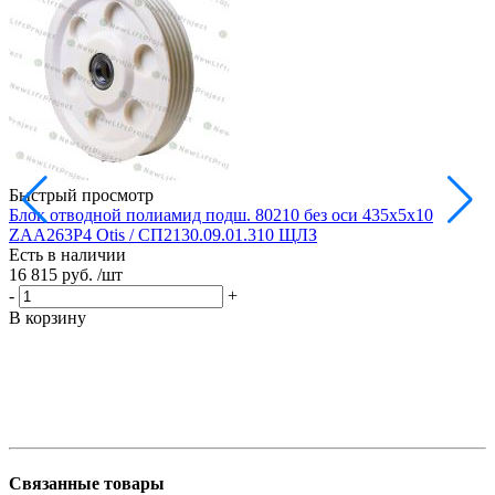
Быстрый просмотр
Блок отводной полиамид подш. 80210 без оси 435х5х10
Б
ZAA263P4 Otis / СП2130.09.01.310 ЩЛЗ
Есть в наличии
Е
16 815 руб.
/шт
1
-
+
-
В корзину
В
Связанные товары