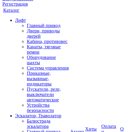
Регистрация
Каталог
Лифт
Главный привод
Двери, приводы
дверей
Кабина, противовес
Канаты, тяговые
ремни
Оборудование
шахты
Система управления
Приказные,
вызывные,
индикаторы
Пускатели, реле,
выключатели
автоматические
Устройства
безопасности
Эскалатор, Траволатор
Балюстрада
эскалатора
Оплата
Хиты
О
Главный привод
Акции
и