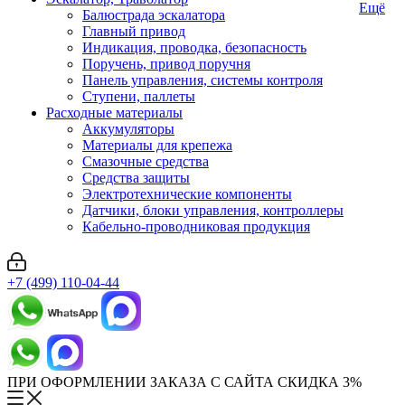
Ещё
Балюстрада эскалатора
Главный привод
Индикация, проводка, безопасность
Поручень, привод поручня
Панель управления, системы контроля
Ступени, паллеты
Расходные материалы
Аккумуляторы
Материалы для крепежа
Смазочные средства
Средства защиты
Электротехнические компоненты
Датчики, блоки управления, контроллеры
Кабельно-проводниковая продукция
+7 (499) 110-04-44
ПРИ ОФОРМЛЕНИИ ЗАКАЗА С САЙТА СКИДКА 3%