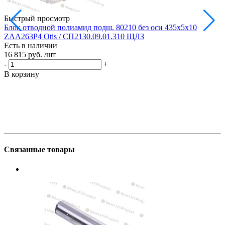
Быстрый просмотр
Блок отводной полиамид подш. 80210 без оси 435х5х10
Б
ZAA263P4 Otis / СП2130.09.01.310 ЩЛЗ
Есть в наличии
Е
16 815 руб.
/шт
1
-
+
-
В корзину
В
Связанные товары