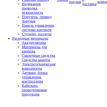
продаж
комп
Индикация,
доставка
проводка,
безопасность
Поручень, привод
поручня
Панель управления,
системы контроля
Ступени, паллеты
Расходные материалы
Аккумуляторы
Материалы для
крепежа
Смазочные средства
Средства защиты
Электротехнические
компоненты
Датчики, блоки
управления,
контроллеры
Кабельно-
проводниковая
продукция