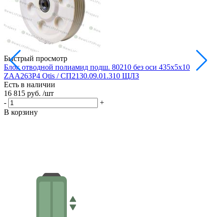
Быстрый просмотр
Блок отводной полиамид подш. 80210 без оси 435х5х10
Б
ZAA263P4 Otis / СП2130.09.01.310 ЩЛЗ
Есть в наличии
Е
16 815 руб.
/шт
1
-
+
-
В корзину
В