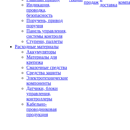
продаж
комп
Индикация,
доставка
проводка,
безопасность
Поручень, привод
поручня
Панель управления,
системы контроля
Ступени, паллеты
Расходные материалы
Аккумуляторы
Материалы для
крепежа
Смазочные средства
Средства защиты
Электротехнические
компоненты
Датчики, блоки
управления,
контроллеры
Кабельно-
проводниковая
продукция