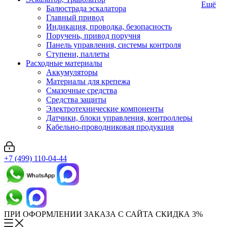
Ещё
Балюстрада эскалатора
Главный привод
Индикация, проводка, безопасность
Поручень, привод поручня
Панель управления, системы контроля
Ступени, паллеты
Расходные материалы
Аккумуляторы
Материалы для крепежа
Смазочные средства
Средства защиты
Электротехнические компоненты
Датчики, блоки управления, контроллеры
Кабельно-проводниковая продукция
+7 (499) 110-04-44
ПРИ ОФОРМЛЕНИИ ЗАКАЗА С САЙТА СКИДКА 3%