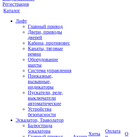
Регистрация
Каталог
Лифт
Главный привод
Двери, приводы
дверей
Кабина, противовес
Канаты, тяговые
ремни
Оборудование
шахты
Система управления
Приказные,
вызывные,
индикаторы
Пускатели, реле,
выключатели
автоматические
Устройства
безопасности
Эскалатор, Траволатор
Балюстрада
эскалатора
Оплата
Хиты
О
Главный привод
Акции
и