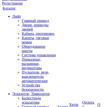
Регистрация
Каталог
Лифт
Главный привод
Двери, приводы
дверей
Кабина, противовес
Канаты, тяговые
ремни
Оборудование
шахты
Система управления
Приказные,
вызывные,
индикаторы
Пускатели, реле,
выключатели
автоматические
Устройства
безопасности
Эскалатор, Траволатор
Балюстрада
эскалатора
Оплата
Хиты
О
Главный привод
Акции
и