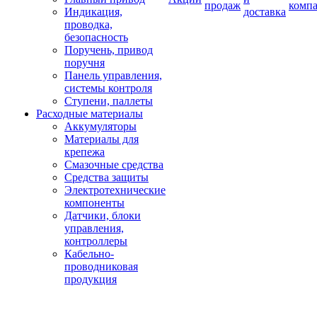
продаж
комп
Индикация,
доставка
проводка,
безопасность
Поручень, привод
поручня
Панель управления,
системы контроля
Ступени, паллеты
Расходные материалы
Аккумуляторы
Материалы для
крепежа
Смазочные средства
Средства защиты
Электротехнические
компоненты
Датчики, блоки
управления,
контроллеры
Кабельно-
проводниковая
продукция