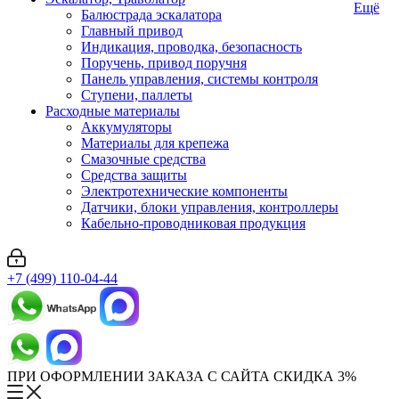
Ещё
Балюстрада эскалатора
Главный привод
Индикация, проводка, безопасность
Поручень, привод поручня
Панель управления, системы контроля
Ступени, паллеты
Расходные материалы
Аккумуляторы
Материалы для крепежа
Смазочные средства
Средства защиты
Электротехнические компоненты
Датчики, блоки управления, контроллеры
Кабельно-проводниковая продукция
+7 (499) 110-04-44
ПРИ ОФОРМЛЕНИИ ЗАКАЗА С САЙТА СКИДКА 3%