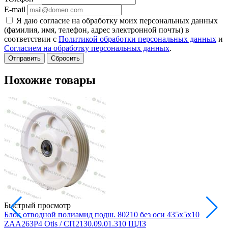
E-mail
Я даю согласие на обработку моих персональных данных
(фамилия, имя, телефон, адрес электронной почты) в
соответствии с
Политикой обработки персональных данных
и
Согласием на обработку персональных данных
.
Сбросить
Похожие товары
Быстрый просмотр
Блок отводной полиамид подш. 80210 без оси 435х5х10
Б
ZAA263P4 Otis / СП2130.09.01.310 ЩЛЗ