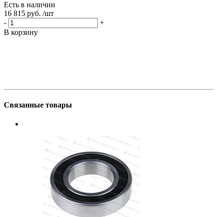
Есть в наличии
Е
16 815 руб.
/шт
1
-
+
-
В корзину
В
Связанные товары