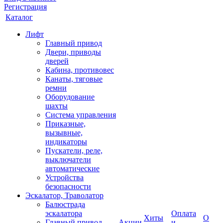
Регистрация
Каталог
Лифт
Главный привод
Двери, приводы
дверей
Кабина, противовес
Канаты, тяговые
ремни
Оборудование
шахты
Система управления
Приказные,
вызывные,
индикаторы
Пускатели, реле,
выключатели
автоматические
Устройства
безопасности
Эскалатор, Траволатор
Балюстрада
эскалатора
Оплата
Хиты
О
Главный привод
Акции
и