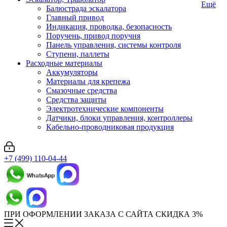
Ещё
Балюстрада эскалатора
Главный привод
Индикация, проводка, безопасность
Поручень, привод поручня
Панель управления, системы контроля
Ступени, паллеты
Расходные материалы
Аккумуляторы
Материалы для крепежа
Смазочные средства
Средства защиты
Электротехнические компоненты
Датчики, блоки управления, контроллеры
Кабельно-проводниковая продукция
+7 (499) 110-04-44
ПРИ ОФОРМЛЕНИИ ЗАКАЗА С САЙТА СКИДКА 3%