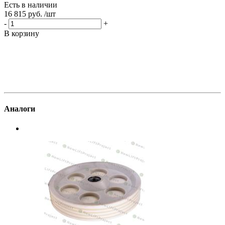
Есть в наличии
Е
16 815 руб.
/шт
1
-
+
-
В корзину
В
Аналоги