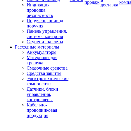
продаж
комп
Индикация,
доставка
проводка,
безопасность
Поручень, привод
поручня
Панель управления,
системы контроля
Ступени, паллеты
Расходные материалы
Аккумуляторы
Материалы для
крепежа
Смазочные средства
Средства защиты
Электротехнические
компоненты
Датчики, блоки
управления,
контроллеры
Кабельно-
проводниковая
продукция