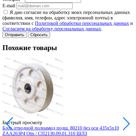
E-mail
Я даю согласие на обработку моих персональных данных
(фамилия, имя, телефон, адрес электронной почты) в
соответствии с
Политикой обработки персональных данных
и
Согласием на обработку персональных данных
.
Сбросить
Похожие товары
Быстрый просмотр
Блок отводной полиамид подш. 80210 без оси 435х5х10
Б
ZAA263P4 Otis / СП2130.09.01.310 ЩЛЗ