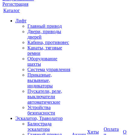
Регистрация
Каталог
Лифт
Главный привод
Двери, приводы
дверей
Кабина, противовес
Канаты, тяговые
ремни
Оборудование
шахты
Система управления
Приказные,
вызывные,
индикаторы
Пускатели, реле,
выключатели
автоматические
Устройства
безопасности
Эскалатор, Траволатор
Балюстрада
эскалатора
Оплата
Хиты
О
Главный привод
Акции
и