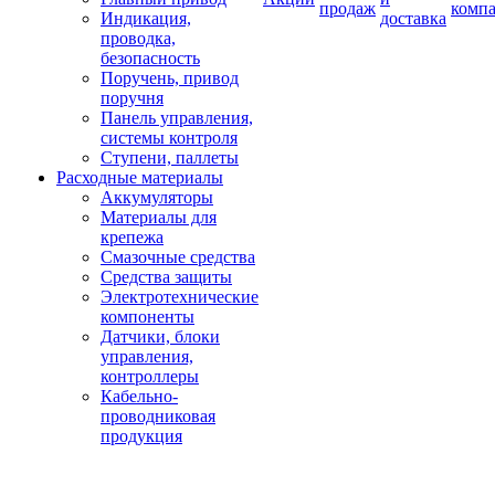
продаж
комп
Индикация,
доставка
проводка,
безопасность
Поручень, привод
поручня
Панель управления,
системы контроля
Ступени, паллеты
Расходные материалы
Аккумуляторы
Материалы для
крепежа
Смазочные средства
Средства защиты
Электротехнические
компоненты
Датчики, блоки
управления,
контроллеры
Кабельно-
проводниковая
продукция