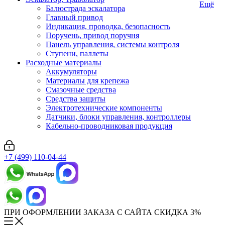
Ещё
Балюстрада эскалатора
Главный привод
Индикация, проводка, безопасность
Поручень, привод поручня
Панель управления, системы контроля
Ступени, паллеты
Расходные материалы
Аккумуляторы
Материалы для крепежа
Смазочные средства
Средства защиты
Электротехнические компоненты
Датчики, блоки управления, контроллеры
Кабельно-проводниковая продукция
+7 (499) 110-04-44
ПРИ ОФОРМЛЕНИИ ЗАКАЗА С САЙТА СКИДКА 3%