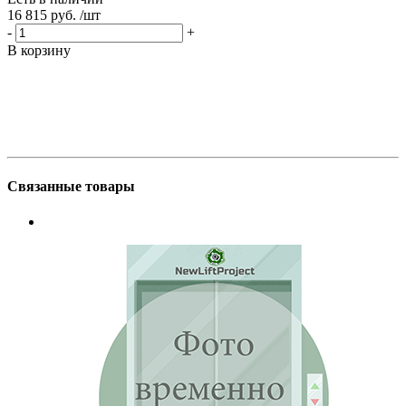
16 815 руб.
/шт
1
-
+
-
В корзину
В
Связанные товары