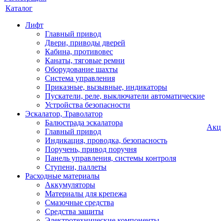
Каталог
Лифт
Главный привод
Двери, приводы дверей
Кабина, противовес
Канаты, тяговые ремни
Оборудование шахты
Система управления
Приказные, вызывные, индикаторы
Пускатели, реле, выключатели автоматические
Устройства безопасности
Эскалатор, Траволатор
Балюстрада эскалатора
Акц
Главный привод
Индикация, проводка, безопасность
Поручень, привод поручня
Панель управления, системы контроля
Ступени, паллеты
Расходные материалы
Аккумуляторы
Материалы для крепежа
Смазочные средства
Средства защиты
Электротехнические компоненты