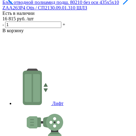
Блок отводной полиамид подш. 80210 без оси 435х5х10
Б
ZAA263P4 Otis / СП2130.09.01.310 ЩЛЗ
Есть в наличии
Е
16 815 руб.
/шт
1
-
+
-
В корзину
В
Лифт