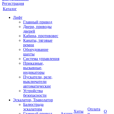
Регистрация
Каталог
Лифт
Главный привод
Двери, приводы
дверей
Кабина, противовес
Канаты, тяговые
ремни
Оборудование
шахты
Система управления
Приказные,
вызывные,
индикаторы
Пускатели, реле,
выключатели
автоматические
Устройства
безопасности
Эскалатор, Траволатор
Балюстрада
эскалатора
Оплата
Хиты
О
Главный привод
Акции
и