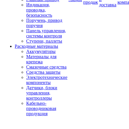
продаж
комп
Индикация,
доставка
проводка,
безопасность
Поручень, привод
поручня
Панель управления,
системы контроля
Ступени, паллеты
Расходные материалы
Аккумуляторы
Материалы для
крепежа
Смазочные средства
Средства защиты
Электротехнические
компоненты
Датчики, блоки
управления,
контроллеры
Кабельно-
проводниковая
продукция