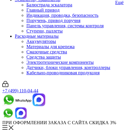
Ещё
Балюстрада эскалатора
Главный привод
Индикация, проводка, безопасность
Поручень, привод поручня
Панель управления, системы контроля
Ступени, паллеты
Расходные материалы
Аккумуляторы
Материалы для крепежа
Смазочные средства
Средства защиты
Электротехнические компоненты
Датчики, блоки управления, контроллеры
Кабельно-проводниковая продукция
+7 (499) 110-04-44
ПРИ ОФОРМЛЕНИИ ЗАКАЗА С САЙТА СКИДКА 3%