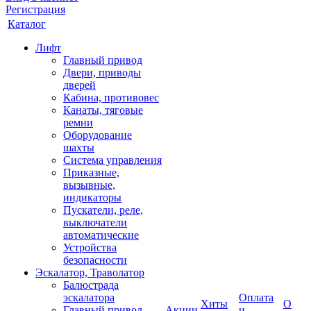
Регистрация
Каталог
Лифт
Главный привод
Двери, приводы
дверей
Кабина, противовес
Канаты, тяговые
ремни
Оборудование
шахты
Система управления
Приказные,
вызывные,
индикаторы
Пускатели, реле,
выключатели
автоматические
Устройства
безопасности
Эскалатор, Траволатор
Балюстрада
эскалатора
Оплата
Хиты
О
Главный привод
Акции
и