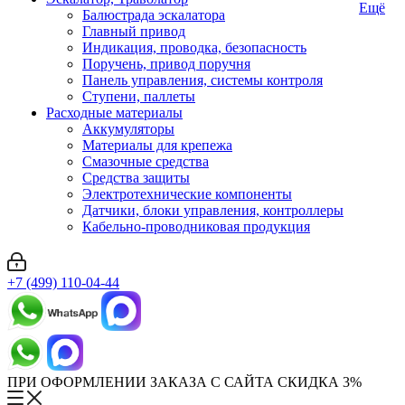
Ещё
Балюстрада эскалатора
Главный привод
Индикация, проводка, безопасность
Поручень, привод поручня
Панель управления, системы контроля
Ступени, паллеты
Расходные материалы
Аккумуляторы
Материалы для крепежа
Смазочные средства
Средства защиты
Электротехнические компоненты
Датчики, блоки управления, контроллеры
Кабельно-проводниковая продукция
+7 (499) 110-04-44
ПРИ ОФОРМЛЕНИИ ЗАКАЗА С САЙТА СКИДКА 3%