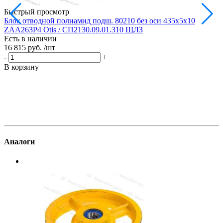
Быстрый просмотр
Блок отводной полиамид подш. 80210 без оси 435х5х10
Б
ZAA263P4 Otis / СП2130.09.01.310 ЩЛЗ
Есть в наличии
Е
16 815 руб.
/шт
1
-
+
-
В корзину
В
Аналоги