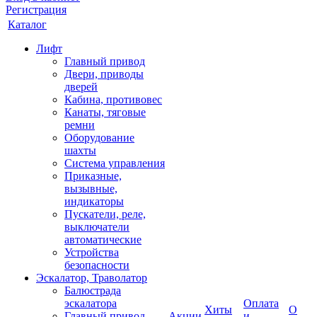
Регистрация
Каталог
Лифт
Главный привод
Двери, приводы
дверей
Кабина, противовес
Канаты, тяговые
ремни
Оборудование
шахты
Система управления
Приказные,
вызывные,
индикаторы
Пускатели, реле,
выключатели
автоматические
Устройства
безопасности
Эскалатор, Траволатор
Балюстрада
эскалатора
Оплата
Хиты
О
Главный привод
Акции
и