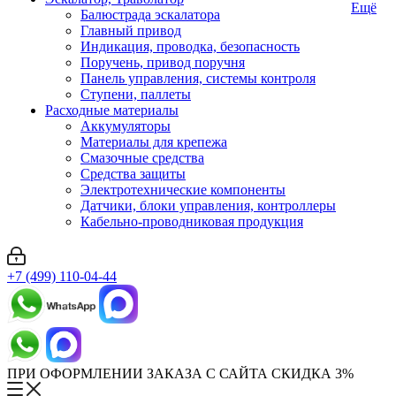
Ещё
Балюстрада эскалатора
Главный привод
Индикация, проводка, безопасность
Поручень, привод поручня
Панель управления, системы контроля
Ступени, паллеты
Расходные материалы
Аккумуляторы
Материалы для крепежа
Смазочные средства
Средства защиты
Электротехнические компоненты
Датчики, блоки управления, контроллеры
Кабельно-проводниковая продукция
+7 (499) 110-04-44
ПРИ ОФОРМЛЕНИИ ЗАКАЗА С САЙТА СКИДКА 3%