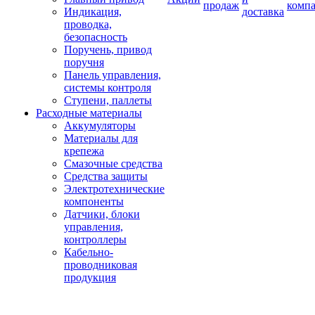
продаж
комп
Индикация,
доставка
проводка,
безопасность
Поручень, привод
поручня
Панель управления,
системы контроля
Ступени, паллеты
Расходные материалы
Аккумуляторы
Материалы для
крепежа
Смазочные средства
Средства защиты
Электротехнические
компоненты
Датчики, блоки
управления,
контроллеры
Кабельно-
проводниковая
продукция