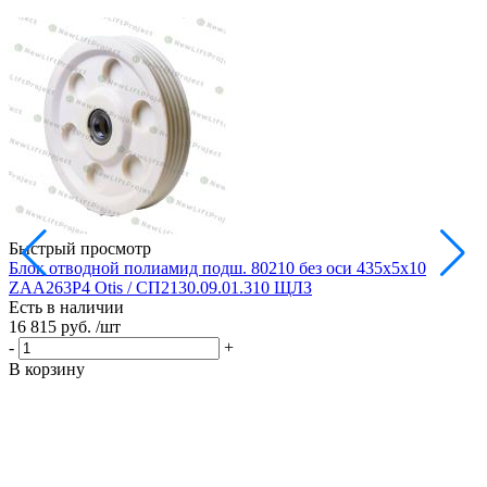
Быстрый просмотр
Блок отводной полиамид подш. 80210 без оси 435х5х10
Б
ZAA263P4 Otis / СП2130.09.01.310 ЩЛЗ
Есть в наличии
Е
16 815 руб.
/шт
1
-
+
-
В корзину
В