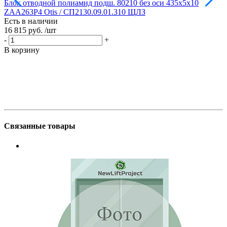
Блок отводной полиамид подш. 80210 без оси 435х5х10
Б
ZAA263P4 Otis / СП2130.09.01.310 ЩЛЗ
Есть в наличии
Е
16 815 руб.
/шт
1
-
+
-
В корзину
В
Связанные товары