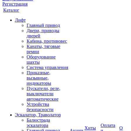
Регистрация
Каталог
Лифт
Главный привод
Двери, приводы
дверей
Кабина, противовес
Канаты, тяговые
ремни
Оборудование
шахты
Система управления
Приказные,
вызывные,
индикаторы
Пускатели, реле,
выключатели
автоматические
Устройства
безопасности
Эскалатор, Траволатор
Балюстрада
эскалатора
Оплата
Хиты
О
Главный привод
Акции
и