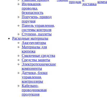
продаж
комп
Индикация,
доставка
проводка,
безопасность
Поручень, привод
поручня
Панель управления,
системы контроля
Ступени, паллеты
Расходные материалы
Аккумуляторы
Материалы для
крепежа
Смазочные средства
Средства защиты
Электротехнические
компоненты
Датчики, блоки
управления,
контроллеры
Кабельно-
проводниковая
продукция