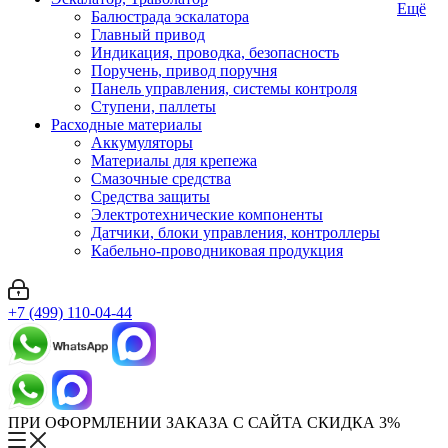
Ещё
Балюстрада эскалатора
Главный привод
Индикация, проводка, безопасность
Поручень, привод поручня
Панель управления, системы контроля
Ступени, паллеты
Расходные материалы
Аккумуляторы
Материалы для крепежа
Смазочные средства
Средства защиты
Электротехнические компоненты
Датчики, блоки управления, контроллеры
Кабельно-проводниковая продукция
+7 (499) 110-04-44
ПРИ ОФОРМЛЕНИИ ЗАКАЗА С САЙТА СКИДКА 3%