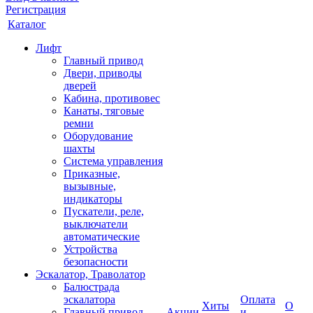
Регистрация
Каталог
Лифт
Главный привод
Двери, приводы
дверей
Кабина, противовес
Канаты, тяговые
ремни
Оборудование
шахты
Система управления
Приказные,
вызывные,
индикаторы
Пускатели, реле,
выключатели
автоматические
Устройства
безопасности
Эскалатор, Траволатор
Балюстрада
эскалатора
Оплата
Хиты
О
Главный привод
Акции
и