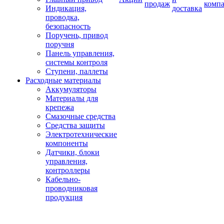
продаж
комп
Индикация,
доставка
проводка,
безопасность
Поручень, привод
поручня
Панель управления,
системы контроля
Ступени, паллеты
Расходные материалы
Аккумуляторы
Материалы для
крепежа
Смазочные средства
Средства защиты
Электротехнические
компоненты
Датчики, блоки
управления,
контроллеры
Кабельно-
проводниковая
продукция