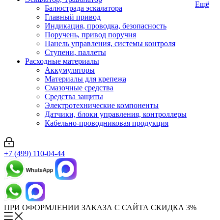
Ещё
Балюстрада эскалатора
Главный привод
Индикация, проводка, безопасность
Поручень, привод поручня
Панель управления, системы контроля
Ступени, паллеты
Расходные материалы
Аккумуляторы
Материалы для крепежа
Смазочные средства
Средства защиты
Электротехнические компоненты
Датчики, блоки управления, контроллеры
Кабельно-проводниковая продукция
+7 (499) 110-04-44
ПРИ ОФОРМЛЕНИИ ЗАКАЗА С САЙТА СКИДКА 3%