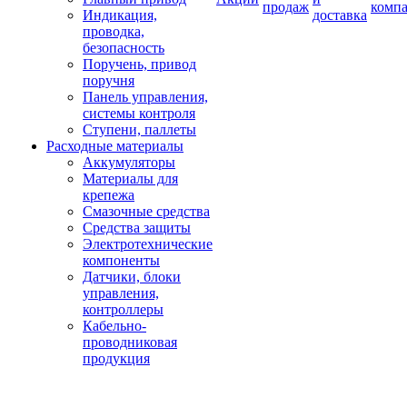
продаж
комп
Индикация,
доставка
проводка,
безопасность
Поручень, привод
поручня
Панель управления,
системы контроля
Ступени, паллеты
Расходные материалы
Аккумуляторы
Материалы для
крепежа
Смазочные средства
Средства защиты
Электротехнические
компоненты
Датчики, блоки
управления,
контроллеры
Кабельно-
проводниковая
продукция