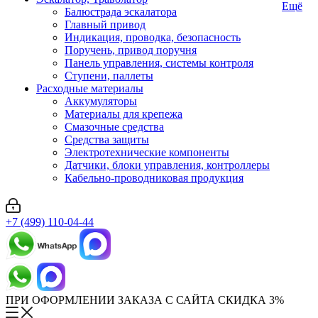
Ещё
Балюстрада эскалатора
Главный привод
Индикация, проводка, безопасность
Поручень, привод поручня
Панель управления, системы контроля
Ступени, паллеты
Расходные материалы
Аккумуляторы
Материалы для крепежа
Смазочные средства
Средства защиты
Электротехнические компоненты
Датчики, блоки управления, контроллеры
Кабельно-проводниковая продукция
+7 (499) 110-04-44
ПРИ ОФОРМЛЕНИИ ЗАКАЗА С САЙТА СКИДКА 3%