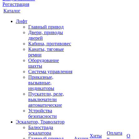
Регистрация
Каталог
Лифт
Главный привод
Двери, приводы
дверей
Кабина, противовес
Канаты, тяговые
ремни
Оборудование
шахты
Система управления
Приказные,
вызывные,
индикаторы
Пускатели, реле,
выключатели
автоматические
Устройства
безопасности
Эскалатор, Траволатор
Балюстрада
эскалатора
Оплата
Хиты
О
Главный привод
Акции
и