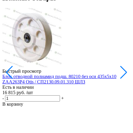
Быстрый просмотр
Блок отводной полиамид подш. 80210 без оси 435х5х10
Б
ZAA263P4 Otis / СП2130.09.01.310 ЩЛЗ
Есть в наличии
Е
16 815 руб.
/шт
1
-
+
-
В корзину
В