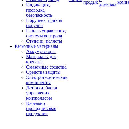
продаж
комп
Индикация,
доставка
проводка,
безопасность
Поручень, привод
поручня
Панель управления,
системы контроля
Ступени, паллеты
Расходные материалы
Аккумуляторы
Материалы для
крепежа
Смазочные средства
Средства защиты
Электротехнические
компоненты
Датчики, блоки
управления,
контроллеры
Кабельно-
проводниковая
продукция