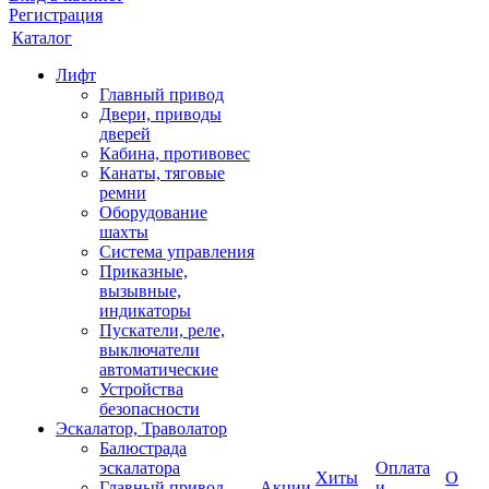
Регистрация
Каталог
Лифт
Главный привод
Двери, приводы
дверей
Кабина, противовес
Канаты, тяговые
ремни
Оборудование
шахты
Система управления
Приказные,
вызывные,
индикаторы
Пускатели, реле,
выключатели
автоматические
Устройства
безопасности
Эскалатор, Траволатор
Балюстрада
эскалатора
Оплата
Хиты
О
Главный привод
Акции
и