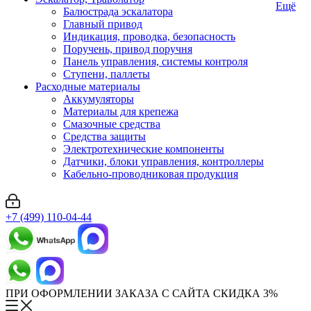
Ещё
Балюстрада эскалатора
Главный привод
Индикация, проводка, безопасность
Поручень, привод поручня
Панель управления, системы контроля
Ступени, паллеты
Расходные материалы
Аккумуляторы
Материалы для крепежа
Смазочные средства
Средства защиты
Электротехнические компоненты
Датчики, блоки управления, контроллеры
Кабельно-проводниковая продукция
+7 (499) 110-04-44
ПРИ ОФОРМЛЕНИИ ЗАКАЗА С САЙТА СКИДКА 3%