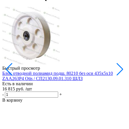
Быстрый просмотр
Блок отводной полиамид подш. 80210 без оси 435х5х10
Б
ZAA263P4 Otis / СП2130.09.01.310 ЩЛЗ
Есть в наличии
Е
16 815 руб.
/шт
1
-
+
-
В корзину
В