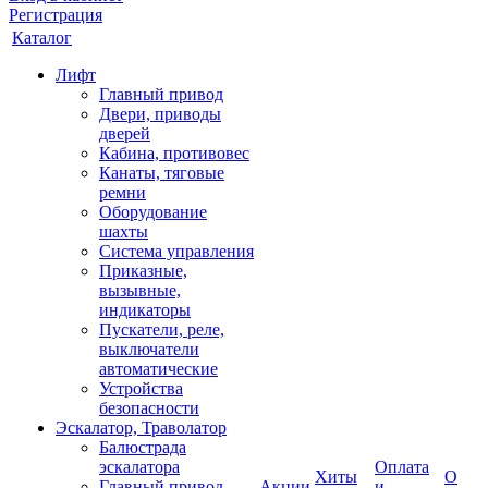
Регистрация
Каталог
Лифт
Главный привод
Двери, приводы
дверей
Кабина, противовес
Канаты, тяговые
ремни
Оборудование
шахты
Система управления
Приказные,
вызывные,
индикаторы
Пускатели, реле,
выключатели
автоматические
Устройства
безопасности
Эскалатор, Траволатор
Балюстрада
эскалатора
Оплата
Хиты
О
Главный привод
Акции
и