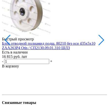
Быстрый просмотр
Блок отводной полиамид подш. 80210 без оси 435х5х10
Б
ZAA263P4 Otis / СП2130.09.01.310 ЩЛЗ
Есть в наличии
Е
16 815 руб.
/шт
1
-
+
-
В корзину
В
Связанные товары