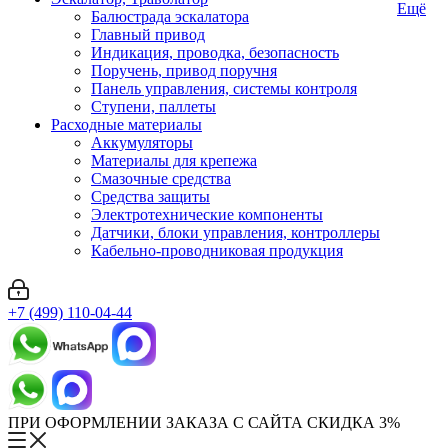
Ещё
Балюстрада эскалатора
Главный привод
Индикация, проводка, безопасность
Поручень, привод поручня
Панель управления, системы контроля
Ступени, паллеты
Расходные материалы
Аккумуляторы
Материалы для крепежа
Смазочные средства
Средства защиты
Электротехнические компоненты
Датчики, блоки управления, контроллеры
Кабельно-проводниковая продукция
+7 (499) 110-04-44
ПРИ ОФОРМЛЕНИИ ЗАКАЗА С САЙТА СКИДКА 3%