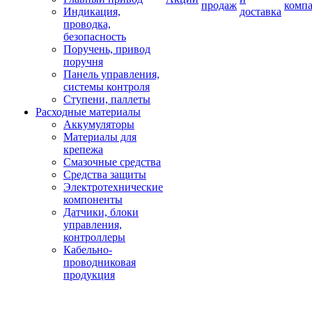
продаж
комп
Индикация,
доставка
проводка,
безопасность
Поручень, привод
поручня
Панель управления,
системы контроля
Ступени, паллеты
Расходные материалы
Аккумуляторы
Материалы для
крепежа
Смазочные средства
Средства защиты
Электротехнические
компоненты
Датчики, блоки
управления,
контроллеры
Кабельно-
проводниковая
продукция