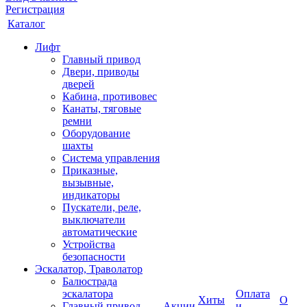
Регистрация
Каталог
Лифт
Главный привод
Двери, приводы
дверей
Кабина, противовес
Канаты, тяговые
ремни
Оборудование
шахты
Система управления
Приказные,
вызывные,
индикаторы
Пускатели, реле,
выключатели
автоматические
Устройства
безопасности
Эскалатор, Траволатор
Балюстрада
эскалатора
Оплата
Хиты
О
Главный привод
Акции
и