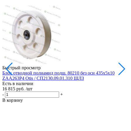
Быстрый просмотр
Блок отводной полиамид подш. 80210 без оси 435х5х10
Б
ZAA263P4 Otis / СП2130.09.01.310 ЩЛЗ
Есть в наличии
Е
16 815 руб.
/шт
1
-
+
-
В корзину
В