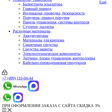
Ещё
Балюстрада эскалатора
Главный привод
Индикация, проводка, безопасность
Поручень, привод поручня
Панель управления, системы контроля
Ступени, паллеты
Расходные материалы
Аккумуляторы
Материалы для крепежа
Смазочные средства
Средства защиты
Электротехнические компоненты
Датчики, блоки управления, контроллеры
Кабельно-проводниковая продукция
+7 (499) 110-04-44
ПРИ ОФОРМЛЕНИИ ЗАКАЗА С САЙТА СКИДКА 3%