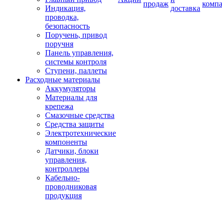
продаж
комп
Индикация,
доставка
проводка,
безопасность
Поручень, привод
поручня
Панель управления,
системы контроля
Ступени, паллеты
Расходные материалы
Аккумуляторы
Материалы для
крепежа
Смазочные средства
Средства защиты
Электротехнические
компоненты
Датчики, блоки
управления,
контроллеры
Кабельно-
проводниковая
продукция