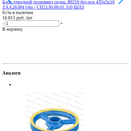
Блок отводной полиамид подш. 80210 без оси 435х5х10
Б
ZAA263P4 Otis / СП2130.09.01.310 ЩЛЗ
Есть в наличии
Е
16 815 руб.
/шт
1
-
+
-
В корзину
В
Аналоги