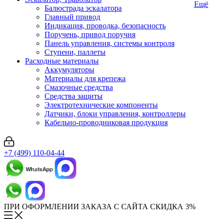
Ещё
Балюстрада эскалатора
Главный привод
Индикация, проводка, безопасность
Поручень, привод поручня
Панель управления, системы контроля
Ступени, паллеты
Расходные материалы
Аккумуляторы
Материалы для крепежа
Смазочные средства
Средства защиты
Электротехнические компоненты
Датчики, блоки управления, контроллеры
Кабельно-проводниковая продукция
+7 (499) 110-04-44
ПРИ ОФОРМЛЕНИИ ЗАКАЗА С САЙТА СКИДКА 3%