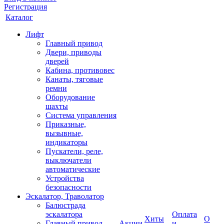
Регистрация
Каталог
Лифт
Главный привод
Двери, приводы
дверей
Кабина, противовес
Канаты, тяговые
ремни
Оборудование
шахты
Система управления
Приказные,
вызывные,
индикаторы
Пускатели, реле,
выключатели
автоматические
Устройства
безопасности
Эскалатор, Траволатор
Балюстрада
эскалатора
Оплата
Хиты
О
Главный привод
Акции
и