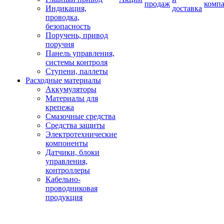
продаж
комп
Индикация,
доставка
проводка,
безопасность
Поручень, привод
поручня
Панель управления,
системы контроля
Ступени, паллеты
Расходные материалы
Аккумуляторы
Материалы для
крепежа
Смазочные средства
Средства защиты
Электротехнические
компоненты
Датчики, блоки
управления,
контроллеры
Кабельно-
проводниковая
продукция