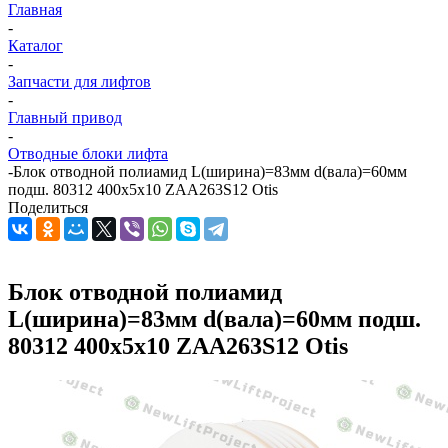
Главная
-
Каталог
-
Запчасти для лифтов
-
Главный привод
-
Отводные блоки лифта
-
Блок отводной полиамид L(ширина)=83мм d(вала)=60мм
подш. 80312 400х5х10 ZAA263S12 Otis
Поделиться
Блок отводной полиамид
L(ширина)=83мм d(вала)=60мм подш.
80312 400х5х10 ZAA263S12 Otis