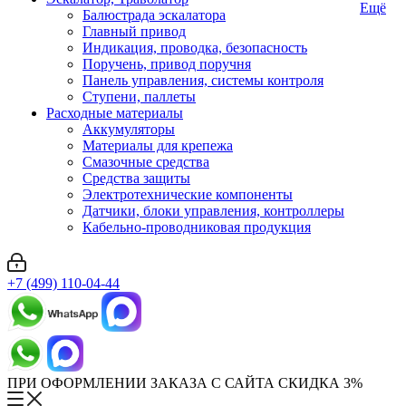
Ещё
Балюстрада эскалатора
Главный привод
Индикация, проводка, безопасность
Поручень, привод поручня
Панель управления, системы контроля
Ступени, паллеты
Расходные материалы
Аккумуляторы
Материалы для крепежа
Смазочные средства
Средства защиты
Электротехнические компоненты
Датчики, блоки управления, контроллеры
Кабельно-проводниковая продукция
+7 (499) 110-04-44
ПРИ ОФОРМЛЕНИИ ЗАКАЗА С САЙТА СКИДКА 3%