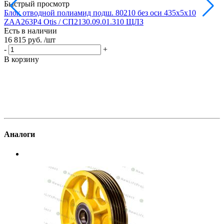
Быстрый просмотр
Блок отводной полиамид подш. 80210 без оси 435х5х10
Б
ZAA263P4 Otis / СП2130.09.01.310 ЩЛЗ
Есть в наличии
Е
16 815 руб.
/шт
1
-
+
-
В корзину
В
Аналоги