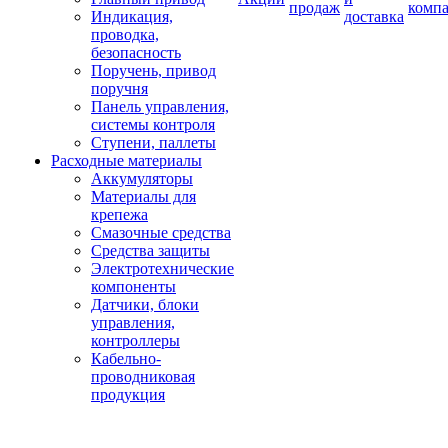
продаж
комп
Индикация,
доставка
проводка,
безопасность
Поручень, привод
поручня
Панель управления,
системы контроля
Ступени, паллеты
Расходные материалы
Аккумуляторы
Материалы для
крепежа
Смазочные средства
Средства защиты
Электротехнические
компоненты
Датчики, блоки
управления,
контроллеры
Кабельно-
проводниковая
продукция