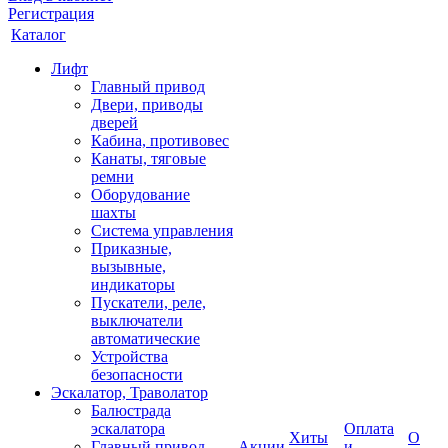
Регистрация
Каталог
Лифт
Главный привод
Двери, приводы
дверей
Кабина, противовес
Канаты, тяговые
ремни
Оборудование
шахты
Система управления
Приказные,
вызывные,
индикаторы
Пускатели, реле,
выключатели
автоматические
Устройства
безопасности
Эскалатор, Траволатор
Балюстрада
эскалатора
Оплата
Хиты
О
Главный привод
Акции
и