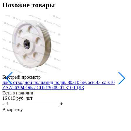
Похожие товары
Быстрый просмотр
Блок отводной полиамид подш. 80210 без оси 435х5х10
Б
ZAA263P4 Otis / СП2130.09.01.310 ЩЛЗ
Есть в наличии
Е
16 815 руб.
/шт
1
-
+
-
В корзину
В