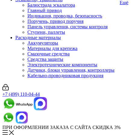
Ещё
Балюстрада эскалатора
Главный привод
Индикация, проводка, безопасность
Поручень, привод поручня
Панель управления, системы контроля
Ступени, паллеты
Расходные материалы
Аккумуляторы
Материалы для крепежа
Смазочные средства
Средства защиты
Электротехнические компоненты
Датчики, блоки управления, контроллеры
Кабельно-проводниковая продукция
+7 (499) 110-04-44
ПРИ ОФОРМЛЕНИИ ЗАКАЗА С САЙТА СКИДКА 3%