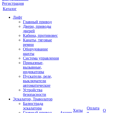
Регистрация
Каталог
Лифт
Главный привод
Двери, приводы
дверей
Кабина, противовес
Канаты, тяговые
ремни
Оборудование
шахты
Система управления
Приказные,
вызывные,
индикаторы
Пускатели, реле,
выключатели
автоматические
Устройства
безопасности
Эскалатор, Траволатор
Балюстрада
эскалатора
Оплата
Хиты
О
Главный привод
Акции
и