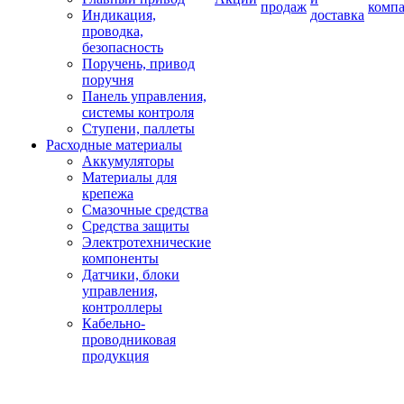
продаж
комп
Индикация,
доставка
проводка,
безопасность
Поручень, привод
поручня
Панель управления,
системы контроля
Ступени, паллеты
Расходные материалы
Аккумуляторы
Материалы для
крепежа
Смазочные средства
Средства защиты
Электротехнические
компоненты
Датчики, блоки
управления,
контроллеры
Кабельно-
проводниковая
продукция