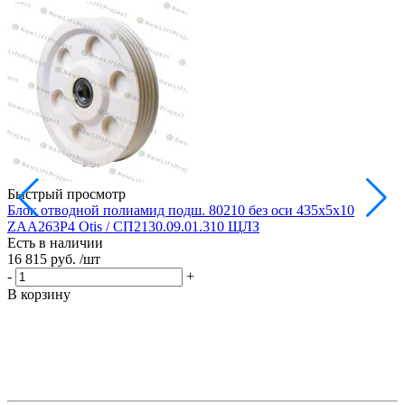
Быстрый просмотр
Блок отводной полиамид подш. 80210 без оси 435х5х10
Б
ZAA263P4 Otis / СП2130.09.01.310 ЩЛЗ
Есть в наличии
Е
16 815 руб.
/шт
1
-
+
-
В корзину
В