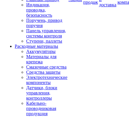
продаж
комп
Индикация,
доставка
проводка,
безопасность
Поручень, привод
поручня
Панель управления,
системы контроля
Ступени, паллеты
Расходные материалы
Аккумуляторы
Материалы для
крепежа
Смазочные средства
Средства защиты
Электротехнические
компоненты
Датчики, блоки
управления,
контроллеры
Кабельно-
проводниковая
продукция