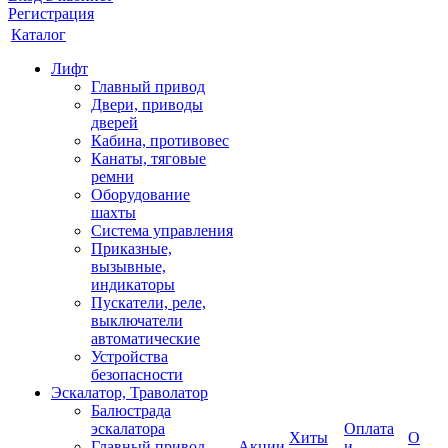
Регистрация
Каталог
Лифт
Главный привод
Двери, приводы
дверей
Кабина, противовес
Канаты, тяговые
ремни
Оборудование
шахты
Система управления
Приказные,
вызывные,
индикаторы
Пускатели, реле,
выключатели
автоматические
Устройства
безопасности
Эскалатор, Траволатор
Балюстрада
эскалатора
Оплата
Хиты
О
Главный привод
Акции
и