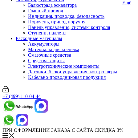
Ещё
Балюстрада эскалатора
Главный привод
Индикация, проводка, безопасность
Поручень, привод поручня
Панель управления, системы контроля
Ступени, паллеты
Расходные материалы
Аккумуляторы
Материалы для крепежа
Смазочные средства
Средства защиты
Электротехнические компоненты
Датчики, блоки управления, контроллеры
Кабельно-проводниковая продукция
+7 (499) 110-04-44
ПРИ ОФОРМЛЕНИИ ЗАКАЗА С САЙТА СКИДКА 3%