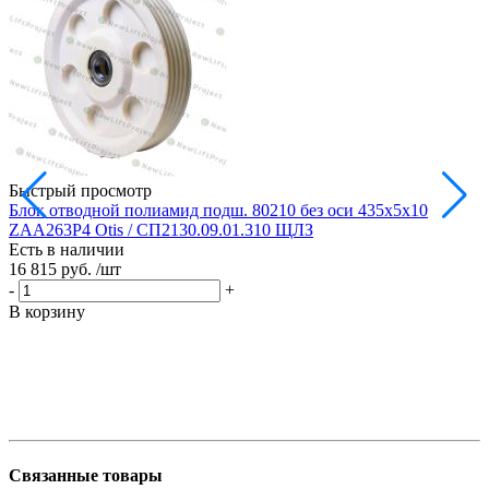
Быстрый просмотр
Блок отводной полиамид подш. 80210 без оси 435х5х10
Б
ZAA263P4 Otis / СП2130.09.01.310 ЩЛЗ
Есть в наличии
Е
16 815 руб.
/шт
1
-
+
-
В корзину
В
Связанные товары