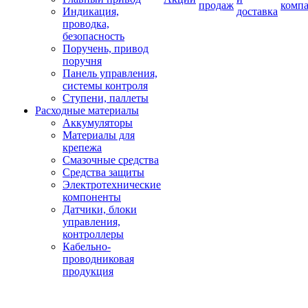
продаж
комп
Индикация,
доставка
проводка,
безопасность
Поручень, привод
поручня
Панель управления,
системы контроля
Ступени, паллеты
Расходные материалы
Аккумуляторы
Материалы для
крепежа
Смазочные средства
Средства защиты
Электротехнические
компоненты
Датчики, блоки
управления,
контроллеры
Кабельно-
проводниковая
продукция