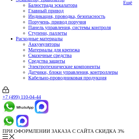
Ещё
Балюстрада эскалатора
Главный привод
Индикация, проводка, безопасность
Поручень, привод поручня
Панель управления, системы контроля
Ступени, паллеты
Расходные материалы
Аккумуляторы
Материалы для крепежа
Смазочные средства
Средства защиты
Электротехнические компоненты
Датчики, блоки управления, контроллеры
Кабельно-проводниковая продукция
+7 (499) 110-04-44
ПРИ ОФОРМЛЕНИИ ЗАКАЗА С САЙТА СКИДКА 3%