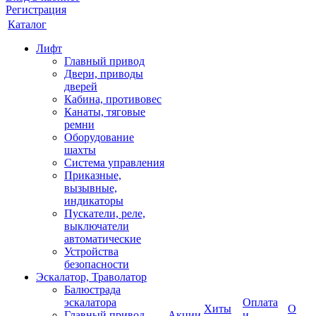
Регистрация
Каталог
Лифт
Главный привод
Двери, приводы
дверей
Кабина, противовес
Канаты, тяговые
ремни
Оборудование
шахты
Система управления
Приказные,
вызывные,
индикаторы
Пускатели, реле,
выключатели
автоматические
Устройства
безопасности
Эскалатор, Траволатор
Балюстрада
эскалатора
Оплата
Хиты
О
Главный привод
Акции
и