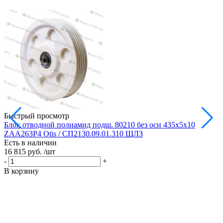
Быстрый просмотр
Блок отводной полиамид подш. 80210 без оси 435х5х10
Б
ZAA263P4 Otis / СП2130.09.01.310 ЩЛЗ
Есть в наличии
Е
16 815 руб.
/шт
1
-
+
-
В корзину
В