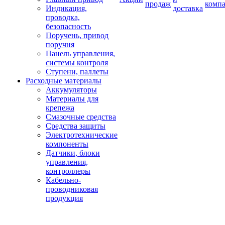
продаж
комп
Индикация,
доставка
проводка,
безопасность
Поручень, привод
поручня
Панель управления,
системы контроля
Ступени, паллеты
Расходные материалы
Аккумуляторы
Материалы для
крепежа
Смазочные средства
Средства защиты
Электротехнические
компоненты
Датчики, блоки
управления,
контроллеры
Кабельно-
проводниковая
продукция