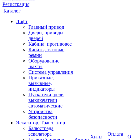
Регистрация
Каталог
Лифт
Главный привод
Двери, приводы
дверей
Кабина, противовес
Канаты, тяговые
ремни
Оборудование
шахты
Система управления
Приказные,
вызывные,
индикаторы
Пускатели, реле,
выключатели
автоматические
Устройства
безопасности
Эскалатор, Траволатор
Балюстрада
эскалатора
Оплата
Хиты
О
Главный привод
Акции
и