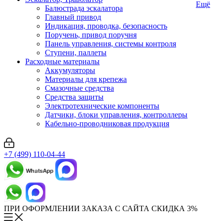
Ещё
Балюстрада эскалатора
Главный привод
Индикация, проводка, безопасность
Поручень, привод поручня
Панель управления, системы контроля
Ступени, паллеты
Расходные материалы
Аккумуляторы
Материалы для крепежа
Смазочные средства
Средства защиты
Электротехнические компоненты
Датчики, блоки управления, контроллеры
Кабельно-проводниковая продукция
+7 (499) 110-04-44
ПРИ ОФОРМЛЕНИИ ЗАКАЗА С САЙТА СКИДКА 3%