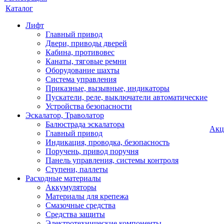
Каталог
Лифт
Главный привод
Двери, приводы дверей
Кабина, противовес
Канаты, тяговые ремни
Оборудование шахты
Система управления
Приказные, вызывные, индикаторы
Пускатели, реле, выключатели автоматические
Устройства безопасности
Эскалатор, Траволатор
Балюстрада эскалатора
Акц
Главный привод
Индикация, проводка, безопасность
Поручень, привод поручня
Панель управления, системы контроля
Ступени, паллеты
Расходные материалы
Аккумуляторы
Материалы для крепежа
Смазочные средства
Средства защиты
Электротехнические компоненты