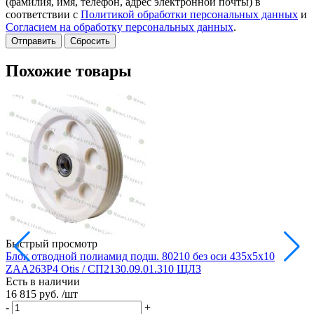
(фамилия, имя, телефон, адрес электронной почты) в
соответствии с
Политикой обработки персональных данных
и
Согласием на обработку персональных данных
.
Сбросить
Похожие товары
Быстрый просмотр
Блок отводной полиамид подш. 80210 без оси 435х5х10
Б
ZAA263P4 Otis / СП2130.09.01.310 ЩЛЗ
Есть в наличии
Е
16 815 руб.
/шт
1
-
+
-