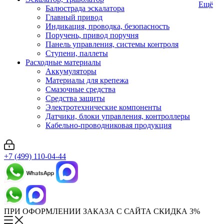
Ещё
Балюстрада эскалатора
Главный привод
Индикация, проводка, безопасность
Поручень, привод поручня
Панель управления, системы контроля
Ступени, паллеты
Расходные материалы
Аккумуляторы
Материалы для крепежа
Смазочные средства
Средства защиты
Электротехнические компоненты
Датчики, блоки управления, контроллеры
Кабельно-проводниковая продукция
+7 (499) 110-04-44
ПРИ ОФОРМЛЕНИИ ЗАКАЗА С САЙТА СКИДКА 3%