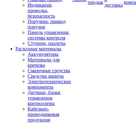
продаж
комп
Индикация,
доставка
проводка,
безопасность
Поручень, привод
поручня
Панель управления,
системы контроля
Ступени, паллеты
Расходные материалы
Аккумуляторы
Материалы для
крепежа
Смазочные средства
Средства защиты
Электротехнические
компоненты
Датчики, блоки
управления,
контроллеры
Кабельно-
проводниковая
продукция