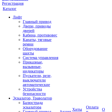
Регистрация
Каталог
Лифт
Главный привод
Двери, приводы
дверей
Кабина, противовес
Канаты, тяговые
ремни
Оборудование
шахты
Система управления
Приказные,
вызывные,
индикаторы
Пускатели, реле,
выключатели
автоматические
Устройства
безопасности
Эскалатор, Траволатор
Балюстрада
эскалатора
Оплата
Хиты
О
Главный привод
Акции
и