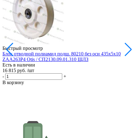
Быстрый просмотр
Блок отводной полиамид подш. 80210 без оси 435х5х10
Б
ZAA263P4 Otis / СП2130.09.01.310 ЩЛЗ
Есть в наличии
Е
16 815 руб.
/шт
1
-
+
-
В корзину
В