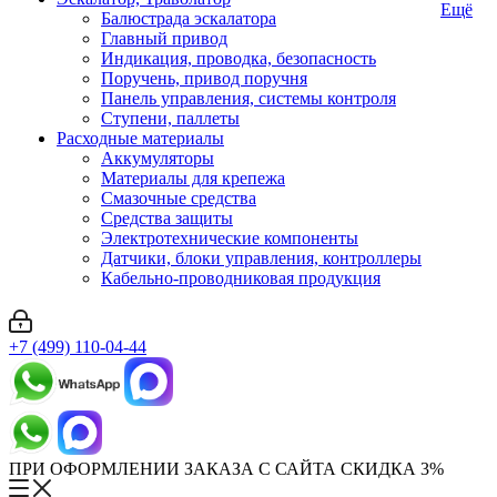
Ещё
Балюстрада эскалатора
Главный привод
Индикация, проводка, безопасность
Поручень, привод поручня
Панель управления, системы контроля
Ступени, паллеты
Расходные материалы
Аккумуляторы
Материалы для крепежа
Смазочные средства
Средства защиты
Электротехнические компоненты
Датчики, блоки управления, контроллеры
Кабельно-проводниковая продукция
+7 (499) 110-04-44
ПРИ ОФОРМЛЕНИИ ЗАКАЗА С САЙТА СКИДКА 3%