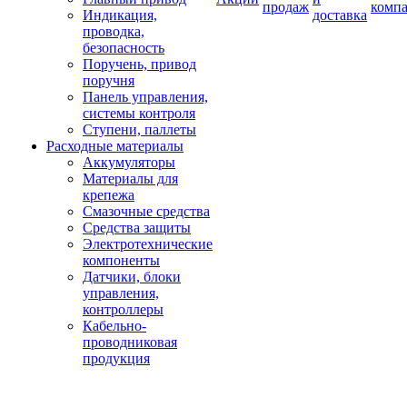
продаж
комп
Индикация,
доставка
проводка,
безопасность
Поручень, привод
поручня
Панель управления,
системы контроля
Ступени, паллеты
Расходные материалы
Аккумуляторы
Материалы для
крепежа
Смазочные средства
Средства защиты
Электротехнические
компоненты
Датчики, блоки
управления,
контроллеры
Кабельно-
проводниковая
продукция