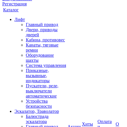
Регистрация
Каталог
Лифт
Главный привод
Двери, приводы
дверей
Кабина, противовес
Канаты, тяговые
ремни
Оборудование
шахты
Система управления
Приказные,
вызывные,
индикаторы
Пускатели, реле,
выключатели
автоматические
Устройства
безопасности
Эскалатор, Траволатор
Балюстрада
эскалатора
Оплата
Хиты
О
Главный привод
Акции
и