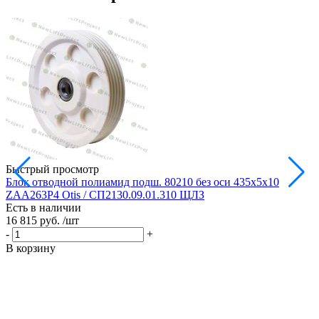
Быстрый просмотр
Блок отводной полиамид подш. 80210 без оси 435х5х10
Б
ZAA263P4 Otis / СП2130.09.01.310 ЩЛЗ
Есть в наличии
Е
16 815 руб.
/шт
1
-
+
-
В корзину
В