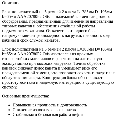
Описание
Блок полиспастный на 5 ремней 2 ключа L=385мм D=105мм
b=65мм AAA20780P2 Otis — надежный элемент лифтового
оборудования, предназначенный для изменения направления
тяговых канатов и обеспечения стабильной работы
подъемного механизма. От качества отводного блока
напрямую зависит равномерность нагрузки, плавность хода
кабины и срок службы канатов.
Блок полиспастный на 5 ремней 2 ключа L=385мм D=105мм
b=65мм AAA20780P2 Otis изготовлен из прочных
износостойких материалов и рассчитан на длительную
эксплуатацию при высоких нагрузках. Точная обработка
канавок снижает износ каната и уменьшает риск его
преждевременной замены, что позволяет сократить затраты на
обслуживание лифта. Конструкция блока обеспечивает
простоту монтажа и надежную интеграцию в существующую
систему.
Основные преимущества:
Повышенная прочность и долговечность
Снижение износа тяговых канатов
Стабильная и безопасная работа лифта