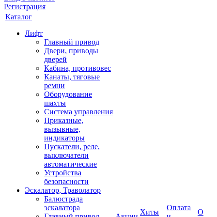
Регистрация
Каталог
Лифт
Главный привод
Двери, приводы
дверей
Кабина, противовес
Канаты, тяговые
ремни
Оборудование
шахты
Система управления
Приказные,
вызывные,
индикаторы
Пускатели, реле,
выключатели
автоматические
Устройства
безопасности
Эскалатор, Траволатор
Балюстрада
эскалатора
Оплата
Хиты
О
Главный привод
Акции
и