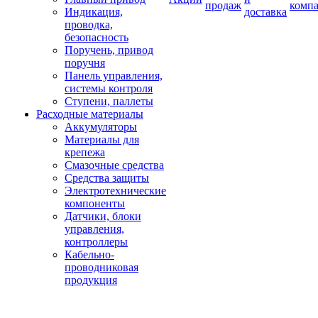
продаж
комп
Индикация,
доставка
проводка,
безопасность
Поручень, привод
поручня
Панель управления,
системы контроля
Ступени, паллеты
Расходные материалы
Аккумуляторы
Материалы для
крепежа
Смазочные средства
Средства защиты
Электротехнические
компоненты
Датчики, блоки
управления,
контроллеры
Кабельно-
проводниковая
продукция