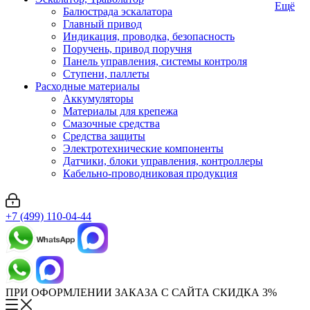
Ещё
Балюстрада эскалатора
Главный привод
Индикация, проводка, безопасность
Поручень, привод поручня
Панель управления, системы контроля
Ступени, паллеты
Расходные материалы
Аккумуляторы
Материалы для крепежа
Смазочные средства
Средства защиты
Электротехнические компоненты
Датчики, блоки управления, контроллеры
Кабельно-проводниковая продукция
+7 (499) 110-04-44
ПРИ ОФОРМЛЕНИИ ЗАКАЗА С САЙТА СКИДКА 3%