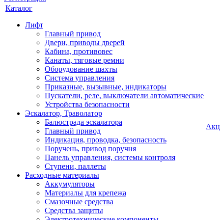
Каталог
Лифт
Главный привод
Двери, приводы дверей
Кабина, противовес
Канаты, тяговые ремни
Оборудование шахты
Система управления
Приказные, вызывные, индикаторы
Пускатели, реле, выключатели автоматические
Устройства безопасности
Эскалатор, Траволатор
Балюстрада эскалатора
Акц
Главный привод
Индикация, проводка, безопасность
Поручень, привод поручня
Панель управления, системы контроля
Ступени, паллеты
Расходные материалы
Аккумуляторы
Материалы для крепежа
Смазочные средства
Средства защиты
Электротехнические компоненты