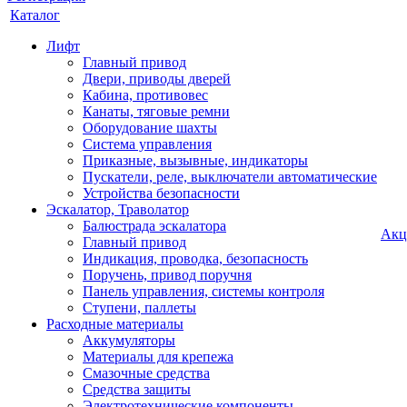
Каталог
Лифт
Главный привод
Двери, приводы дверей
Кабина, противовес
Канаты, тяговые ремни
Оборудование шахты
Система управления
Приказные, вызывные, индикаторы
Пускатели, реле, выключатели автоматические
Устройства безопасности
Эскалатор, Траволатор
Балюстрада эскалатора
Акц
Главный привод
Индикация, проводка, безопасность
Поручень, привод поручня
Панель управления, системы контроля
Ступени, паллеты
Расходные материалы
Аккумуляторы
Материалы для крепежа
Смазочные средства
Средства защиты
Электротехнические компоненты