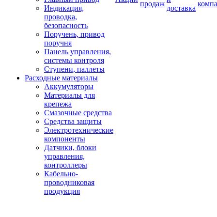
продаж
комп
Индикация,
доставка
проводка,
безопасность
Поручень, привод
поручня
Панель управления,
системы контроля
Ступени, паллеты
Расходные материалы
Аккумуляторы
Материалы для
крепежа
Смазочные средства
Средства защиты
Электротехнические
компоненты
Датчики, блоки
управления,
контроллеры
Кабельно-
проводниковая
продукция