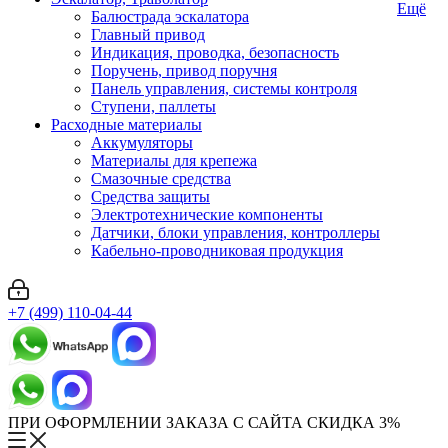
Ещё
Балюстрада эскалатора
Главный привод
Индикация, проводка, безопасность
Поручень, привод поручня
Панель управления, системы контроля
Ступени, паллеты
Расходные материалы
Аккумуляторы
Материалы для крепежа
Смазочные средства
Средства защиты
Электротехнические компоненты
Датчики, блоки управления, контроллеры
Кабельно-проводниковая продукция
+7 (499) 110-04-44
ПРИ ОФОРМЛЕНИИ ЗАКАЗА С САЙТА СКИДКА 3%