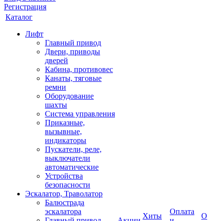
Регистрация
Каталог
Лифт
Главный привод
Двери, приводы
дверей
Кабина, противовес
Канаты, тяговые
ремни
Оборудование
шахты
Система управления
Приказные,
вызывные,
индикаторы
Пускатели, реле,
выключатели
автоматические
Устройства
безопасности
Эскалатор, Траволатор
Балюстрада
эскалатора
Оплата
Хиты
О
Главный привод
Акции
и