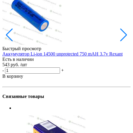
Быстрый просмотр
Аккумулятор Li-ion 14500 unprotected 750 mAH 3.7v Rexant
Есть в наличии
1
543 руб.
/шт
Е
1
-
+
-
В корзину
В
Связанные товары