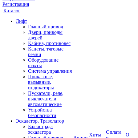
Регистрация
Каталог
Лифт
Главный привод
Двери, приводы
дверей
Кабина, противовес
Канаты, тяговые
ремни
Оборудование
шахты
Система управления
Приказные,
вызывные,
индикаторы
Пускатели, реле,
выключатели
автоматические
Устройства
безопасности
Эскалатор, Траволатор
Балюстрада
эскалатора
Оплата
Хиты
О
Главный привод
Акции
и