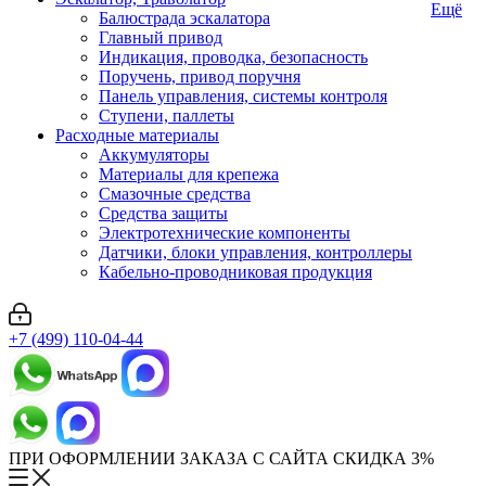
Ещё
Балюстрада эскалатора
Главный привод
Индикация, проводка, безопасность
Поручень, привод поручня
Панель управления, системы контроля
Ступени, паллеты
Расходные материалы
Аккумуляторы
Материалы для крепежа
Смазочные средства
Средства защиты
Электротехнические компоненты
Датчики, блоки управления, контроллеры
Кабельно-проводниковая продукция
+7 (499) 110-04-44
ПРИ ОФОРМЛЕНИИ ЗАКАЗА С САЙТА СКИДКА 3%