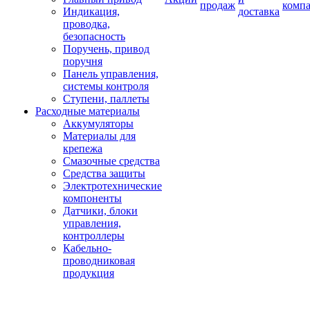
продаж
комп
Индикация,
доставка
проводка,
безопасность
Поручень, привод
поручня
Панель управления,
системы контроля
Ступени, паллеты
Расходные материалы
Аккумуляторы
Материалы для
крепежа
Смазочные средства
Средства защиты
Электротехнические
компоненты
Датчики, блоки
управления,
контроллеры
Кабельно-
проводниковая
продукция