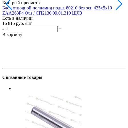
Быстрый просмотр
Блок отводной полиамид подш. 80210 без оси 435х5х10
Б
ZAA263P4 Otis / СП2130.09.01.310 ЩЛЗ
Есть в наличии
Е
16 815 руб.
/шт
1
-
+
-
В корзину
В
Связанные товары