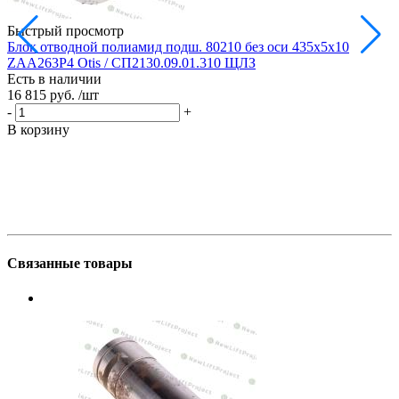
Быстрый просмотр
Блок отводной полиамид подш. 80210 без оси 435х5х10
Б
ZAA263P4 Otis / СП2130.09.01.310 ЩЛЗ
Есть в наличии
Е
16 815 руб.
/шт
1
-
+
-
В корзину
В
Связанные товары