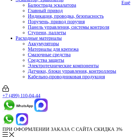
Ещё
Балюстрада эскалатора
Главный привод
Индикация, проводка, безопасность
Поручень, привод поручня
Панель управления, системы контроля
Ступени, паллеты
Расходные материалы
Аккумуляторы
Материалы для крепежа
Смазочные средства
Средства защиты
Электротехнические компоненты
Датчики, блоки управления, контроллеры
Кабельно-проводниковая продукция
+7 (499) 110-04-44
ПРИ ОФОРМЛЕНИИ ЗАКАЗА С САЙТА СКИДКА 3%