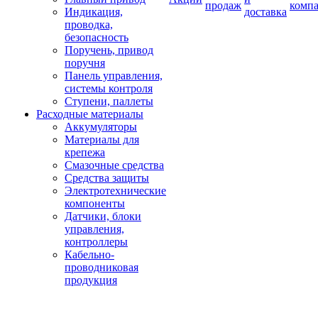
продаж
комп
Индикация,
доставка
проводка,
безопасность
Поручень, привод
поручня
Панель управления,
системы контроля
Ступени, паллеты
Расходные материалы
Аккумуляторы
Материалы для
крепежа
Смазочные средства
Средства защиты
Электротехнические
компоненты
Датчики, блоки
управления,
контроллеры
Кабельно-
проводниковая
продукция