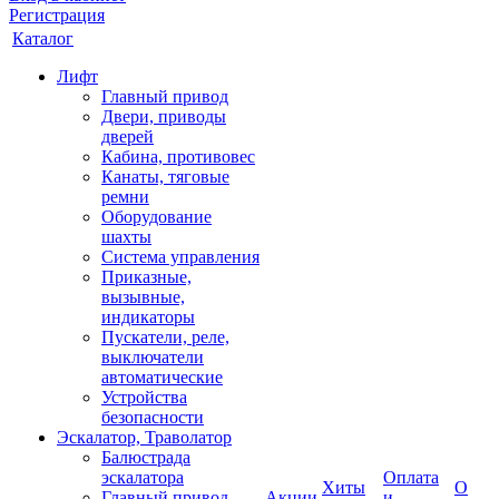
Регистрация
Каталог
Лифт
Главный привод
Двери, приводы
дверей
Кабина, противовес
Канаты, тяговые
ремни
Оборудование
шахты
Система управления
Приказные,
вызывные,
индикаторы
Пускатели, реле,
выключатели
автоматические
Устройства
безопасности
Эскалатор, Траволатор
Балюстрада
эскалатора
Оплата
Хиты
О
Главный привод
Акции
и